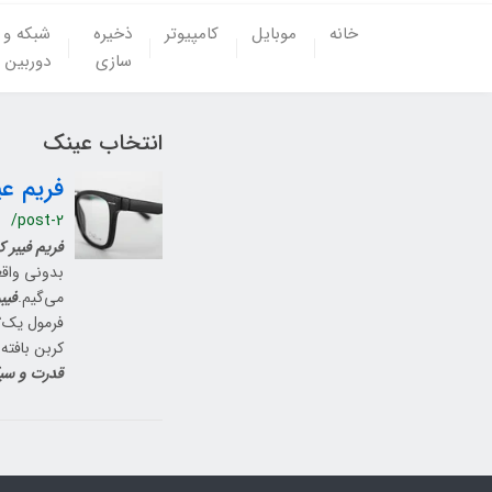
خانه
موبایل
کامپیوتر
ذخیره
شبکه و
سازی
دوربین
انتخاب عینک
فریم ع
/post-2
فریم فیبر ک
بدونی واقعا
می‌گیم.
فیب
فرمول یک؟
کربن بافت
قدرت و سب