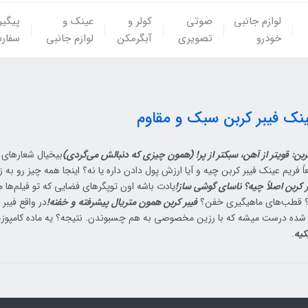
لوازم جانبی
صوتی
کولر و
عینک و
پیگی
خودرو
تصویری
آبگرمکن
لوازم جانبی
سفار
ینک فیبر کربن سبک و مقاوم
ربن: قویتر از آهن، سبکتر از پر! (همون چیزی که دنبالش می‌گردی)
بیخیال شعارهای ت
ً فریم عینک فیبر کربن چیه و آیا ارزش پول دادن داره یا نه؟ اینجا همه چیز رو به
ر کربن اصلاً چیه؟ ناسای گوشی ساز!
یادت باشه اون توپگرهای فضایی که تو فیلم‌ها م
 قطب‌های ماهیگیری خفن؟
فیبر کربن همون متریال پیشرفته و خفنه!
در واقع فیبر
ه شده درست میشه که با رزین مخصوصی به هم چسبوندن. نتیجه؟ یه ماده کامپو
کیه
.