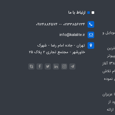
ارتباط با ما
02133856234 -- 09124884574
بایل و
info@kalalite.ir
تهران - جاده امام رضا - شهرک
ترین
خاورشهر - مجتمع تجاری 2 پلاک 25
یوتر
در محدوده که کار خود را از سال ۱۳۸۶ آغاز
ام تلاش
 نموده
 عزیزان
 از
رائه