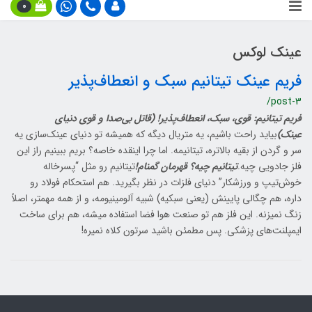
0
عینک لوکس
فریم عینک تیتانیم سبک و انعطاف‌پذیر
/post-3
فریم تیتانیم: قوی، سبک، انعطاف‌پذیر! (قاتل بی‌صدا و قوی دنیای
عینک)
بیاید راحت باشیم، یه متریال دیگه که همیشه تو دنیای عینک‌سازی یه
سر و گردن از بقیه بالاتره، تیتانیمه. اما چرا اینقده خاصه؟ بریم ببینیم راز این
فلز جادویی چیه.
تیتانیم چیه؟ قهرمان گمنام!
تیتانیم رو مثل “پسرخاله
خوش‌تیپ و ورزشکار” دنیای فلزات در نظر بگیرید. هم استحکام فولاد رو
داره، هم چگالی پایینش (یعنی سبکیه) شبیه آلومینیومه، و از همه مهمتر، اصلاً
زنگ نمیزنه. این فلز هم تو صنعت هوا فضا استفاده میشه، هم برای ساخت
ایمپلنت‌های پزشکی. پس مطمئن باشید سرتون کلاه نمیره!