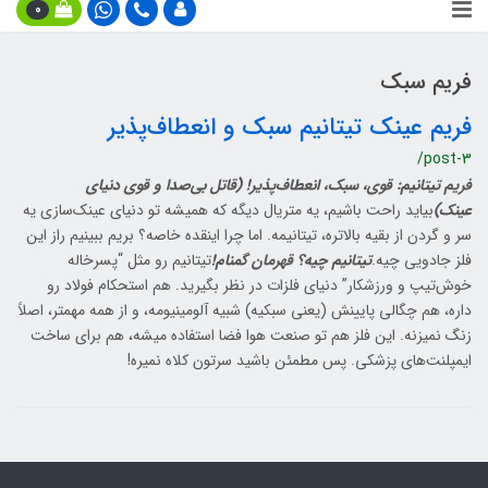
0
فریم سبک
فریم عینک تیتانیم سبک و انعطاف‌پذیر
/post-3
فریم تیتانیم: قوی، سبک، انعطاف‌پذیر! (قاتل بی‌صدا و قوی دنیای
عینک)
بیاید راحت باشیم، یه متریال دیگه که همیشه تو دنیای عینک‌سازی یه
سر و گردن از بقیه بالاتره، تیتانیمه. اما چرا اینقده خاصه؟ بریم ببینیم راز این
فلز جادویی چیه.
تیتانیم چیه؟ قهرمان گمنام!
تیتانیم رو مثل “پسرخاله
خوش‌تیپ و ورزشکار” دنیای فلزات در نظر بگیرید. هم استحکام فولاد رو
داره، هم چگالی پایینش (یعنی سبکیه) شبیه آلومینیومه، و از همه مهمتر، اصلاً
زنگ نمیزنه. این فلز هم تو صنعت هوا فضا استفاده میشه، هم برای ساخت
ایمپلنت‌های پزشکی. پس مطمئن باشید سرتون کلاه نمیره!