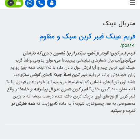
0
متریال عینک
فریم عینک فیبر کربن سبک و مقاوم
/post-2
فریم فیبر کربن: قویتر از آهن، سبکتر از پر! (همون چیزی که دنبالش
می‌گردی)
بیخیال شعارهای تبلیغاتی پیچیده! می‌خوای بدونی واقعاً فریم
عینک فیبر کربن چیه و آیا ارزش پول دادن داره یا نه؟ اینجا همه چیز رو به
زبان خودمونی برات می‌گیم.
فیبر کربن اصلاً چیه؟ ناسای گوشی ساز!
یادت
باشه اون توپگرهای فضایی که تو فیلم‌ها می‌بینیم؟ یا خودروهای فرمول یک؟
قطب‌های ماهیگیری خفن؟
فیبر کربن همون متریال پیشرفته و خفنه!
در واقع
فیبر کربن از نخ‌های فوق باریک کربن بافته شده درست میشه که با رزین
مخصوصی به هم چسبوندن. نتیجه؟ یه ماده کامپوزیت که
همه هنرش تو
قدرت و سبکیه
.