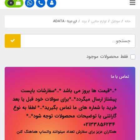
0
خانه
موبایل
لوازم جانبی
برند
ای دیتا - ADATA
فقط محصولات موجود
تماس با ما
*..*قیمت ها بروز می باشد *..*سفارشات باپست
پیشتاز ارسال میگردد*..*برای سوالات خود قبل یا بعد
خرید با شماره های ما تماس بگیرید*..* لطفا به نوع
گارانتی یا توضیحات محصولات توجه شود*..*
02133856234
همکاران عزیز برای سفارش تعداد میتوانند واتساپ هماهنگ کنن