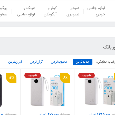
لوازم جانبی
صوتی
کولر و
عینک و
پیگی
خودرو
تصویری
آبگرمکن
لوازم جانبی
سفار
ر بانک
تیب نمایش:
جدیدترین
محبوب‌ترین
گران‌ترین
ارزان‌ترین
ناموجود
ناموجود
13٪
8٪
000
877,000
1,295,000
1
تومان
950,000
تومان
2,100,000