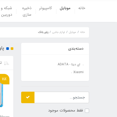
خانه
موبایل
کامپیوتر
ذخیره
شبکه و
سازی
دوربین
خانه
موبایل
لوازم جانبی
پاور بانک
پاو
دسته‌بندی
تر
ای دیتا - ADATA
Xiaomi
11٪
فقط محصولات موجود
,450,000