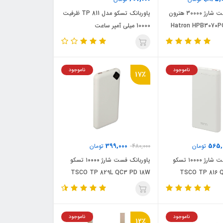
پاور بانک فست شارژ 30000 هترون
پاوربانک تسکو مدل TP 811 ظرفیت
Hatron HPB3070P
10000 میلی آمپر ساعت
ناموجود
ناموجود
17٪
399,000
565,
تومان
480,000
تومان
پاور بانک فست شارژ ۱۰۰۰۰ تسکو
پاوربانک فست شارژ ۱۰۰۰۰ تسکو
TSCO TP 829L QC3 PD 18W
TSCO TP 816 
ناموجود
ناموجود
12٪