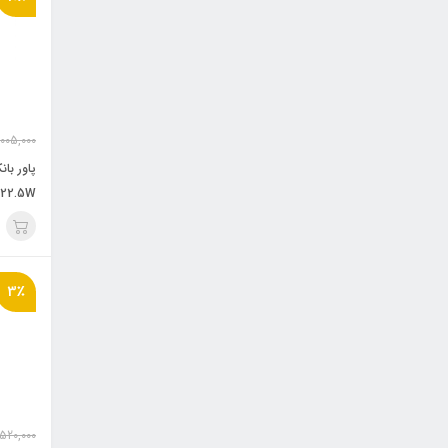
,005,000
 22.5W
3٪
520,000