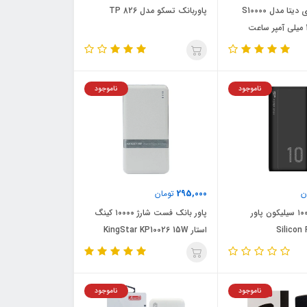
شارژر همراه ای دیتا مدل S10000
پاوربانک تسکو مدل TP 826
ناموجود
ناموجود
295,000
ن
تومان
پاور بانک ۱۰۰۰۰ سیلیکون پاور
پاور بانک فست شارژ ۱۰۰۰۰ کینگ
Silicon
استار KingStar KP10026 15W
ناموجود
ناموجود