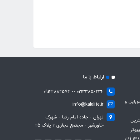
ارتباط با ما
02133856234 -- 09124884574
بایل و
info@kalalite.ir
تهران - جاده امام رضا - شهرک
ترین
خاورشهر - مجتمع تجاری 2 پلاک 25
یوتر
در محدوده که کار خود را از سال ۱۳۸۶ آغاز