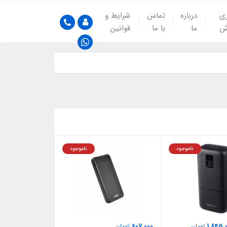
ری
درباره
تماس
شرایط و
ش
ما
با ما
قوانین
ناموجود
ناموجود
607,000
1,845,
تومان
تومان