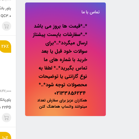
تماس با ما
 QC3.0
 22.5W
*..*قیمت ها بروز می باشد
*..*سفارشات باپست پیشتاز
ارسال میگردد*..*برای
26٪
سوالات خود قبل یا بعد
خرید با شماره های ما
تماس بگیرید*..* لطفا به
نوع گارانتی یا توضیحات
محصولات توجه شود*..*
832,000
02133856234
همکاران عزیز برای سفارش تعداد
میتوانند واتساپ هماهنگ کنن
آمپرسا
10٪