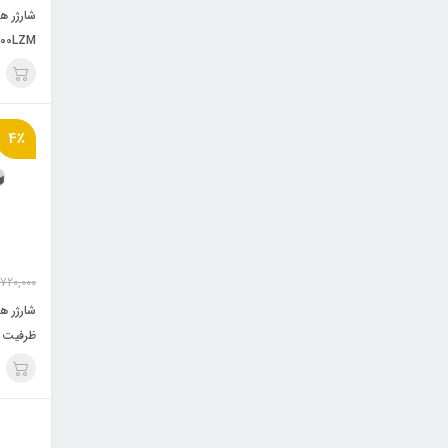
آمپر سا
4٪
720,000
ظرفیت 20000 میلی آمپر ساع