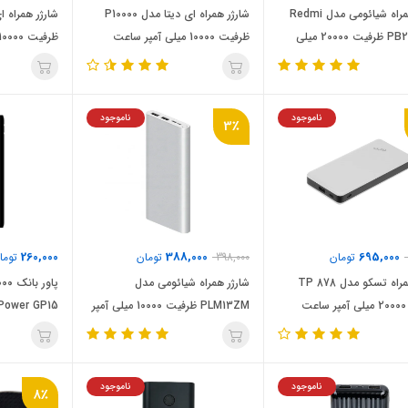
شارژر همراه شیائومی مدل Redmi
شارژر همراه ای دیتا مدل P10000
PB200LZM ظرفیت 20000 میلی
ظرفیت 10000 میلی آمپر ساعت
ظرفیت 10000 میلی آمپر ساعت
عت
ناموجود
ناموجود
3٪
260,000
388,000
695,000
تومان
398,000
تومان
توما
شارژر همراه تسکو مدل TP 878
شارژر همراه شیائومی مدل
ت
PLM13ZM ظرفیت 10000 میلی آمپر
 Power GP15
ساعت
ناموجود
ناموجود
8٪