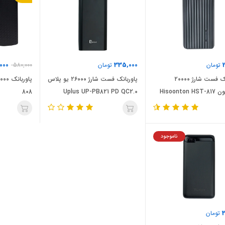
000
335,000
تومان
تومان
580,000
پاور بانک فست شارژ ۲۰۰۰۰
پاوربانک فست شارژ ۲۶۰۰۰ یو پلاس
Hisoonto
Uplus UP-PB821 PD QC2.0
808
ناموجود
3
تومان