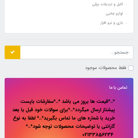
کابل و تبدیلات برقی
لوازم جانبی
بازی و نرم افزار
فقط محصولات موجود
تماس با ما
*..*قیمت ها بروز می باشد *..*سفارشات باپست
پیشتاز ارسال میگردد*..*برای سوالات خود قبل یا بعد
خرید با شماره های ما تماس بگیرید*..* لطفا به نوع
گارانتی یا توضیحات محصولات توجه شود*..*
02133856234