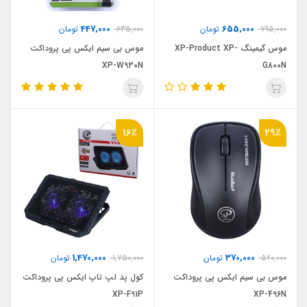
447,000
655,000
795,000
تومان
635,000
تومان
موس گیمینگ XP-Product XP-
موس بی سیم ایکس پی پروداکت
XP-W930N
G800N
16٪
29٪
1,470,000
370,000
520,000
تومان
1,750,000
تومان
موس بی سیم ایکس پی پروداکت
کول پد لپ تاپ ایکس پی پروداکت
XP-F91P
XP-496N