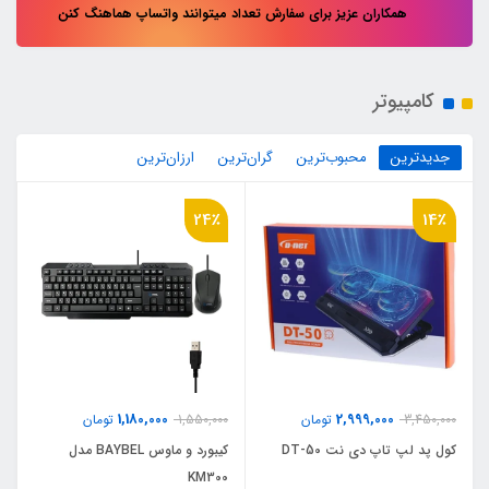
همکاران عزیز برای سفارش تعداد میتوانند واتساپ هماهنگ کنن
کامپیوتر
جدیدترین
محبوب‌ترین
گران‌ترین
ارزان‌ترین
24٪
14٪
1,180,000
2,999,000
3,450,000
تومان
1,550,000
تومان
کول پد لپ تاپ دی نت DT-50
کیبورد و ماوس BAYBEL مدل
KM300