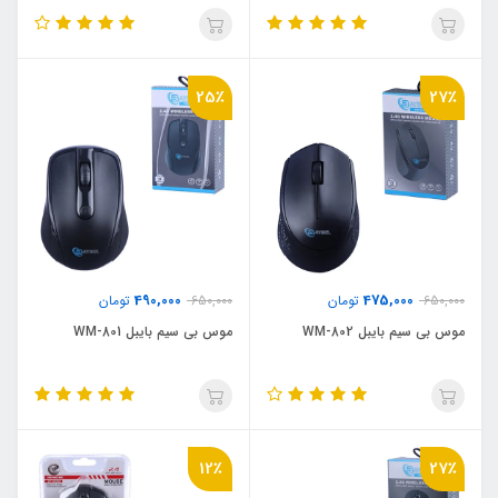
25٪
27٪
490,000
475,000
650,000
تومان
650,000
تومان
موس بی سیم بایبل WM-802
موس بی سیم بایبل WM-801
12٪
27٪