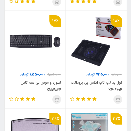
17٪
18٪
1,550,000
735,000
890,000
تومان
1,850,000
تومان
کول پد لپ تاپ ایکس پی پروداکت
کیبورد و موس بی سیم کایزر
KMW824
XP-F99P
39٪
32٪