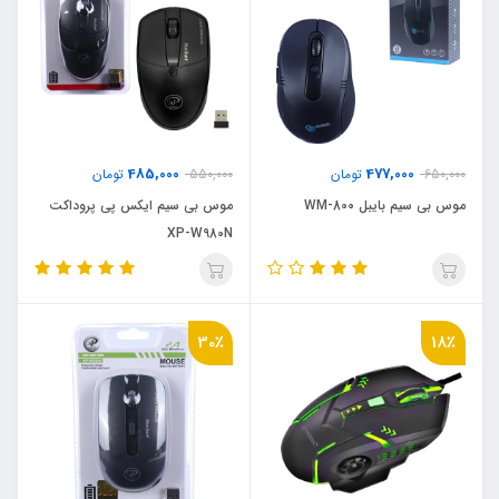
485,000
477,000
650,000
تومان
550,000
تومان
موس بی سیم بایبل WM-800
موس بی سیم ایکس پی پروداکت
XP-W980N
30٪
18٪