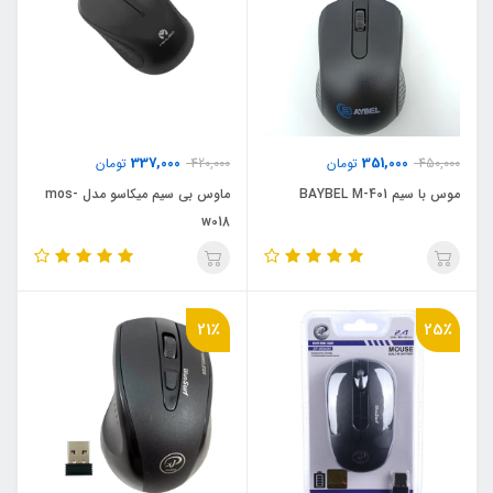
337,000
351,000
450,000
تومان
420,000
تومان
موس با سیم BAYBEL M-401
ماوس بی سیم میکاسو مدل mos-
w018
21٪
25٪