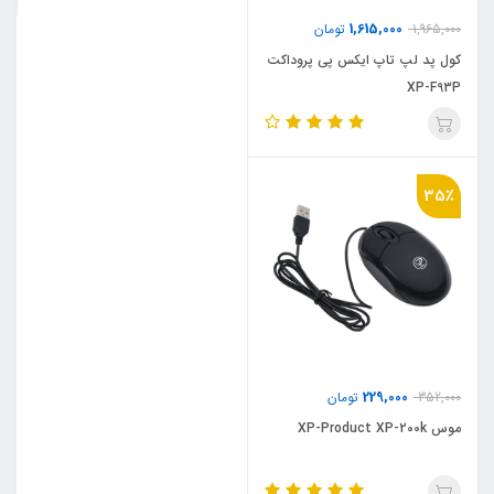
1,615,000
1,965,000
تومان
کول پد لپ تاپ ایکس پی پروداکت
XP-F93P
35٪
229,000
352,000
تومان
موس XP-Product XP-200k