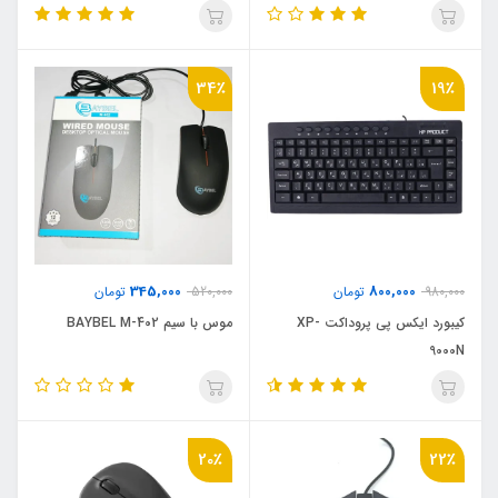
34٪
19٪
345,000
800,000
980,000
تومان
520,000
تومان
کیبورد ایکس پی پروداکت XP-
موس با سیم BAYBEL M-402
9000N
20٪
22٪