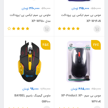
470,000
415,000
550,000
تومان
590,000
تومان
موس بی سیم ایکس پی پروداکت
ماوس بی سیم ایکس پی-پروداکت
XP-W940N
مدل XP-W450
25٪
26٪
911,000
485,000
650,000
تومان
1,210,000
تومان
موس بی سیم XP-Product XP-
ماوس گیمینگ باسیم BAYBEL
GM900
W470K