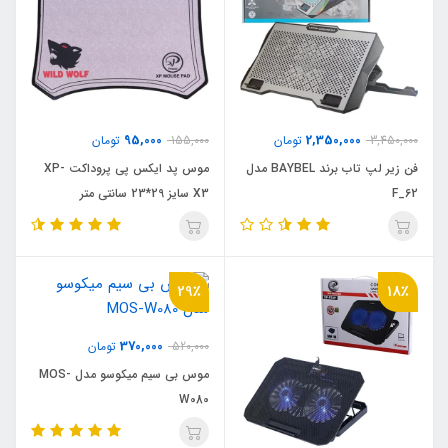
95,000
2,350,000
3,450,000
تومان
155,000
تومان
فن زير لپ تاب برند BAYBEL مدل
موس پد ایکس پی پروداکت XP-
F_62
X3 سایز 29*23 سانتی متر
29٪
18٪
370,000
520,000
تومان
موس بی سیم میکوسو مدل MOS-
W080