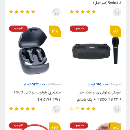
Redmi 8(غیر اصل)
ناموجود
ناموجود
14٪
18٪
933,000
715,000
866,000
تومان
1,075,000
تومان
اسپیکر بلوتوثی رم و فلش خور
هندزفری بلوتوث دو تایی TSCO
TSCO TS 2319 + پک ناسالم
TH 5366 TWS
ناموجود
ناموجود
22٪
15٪