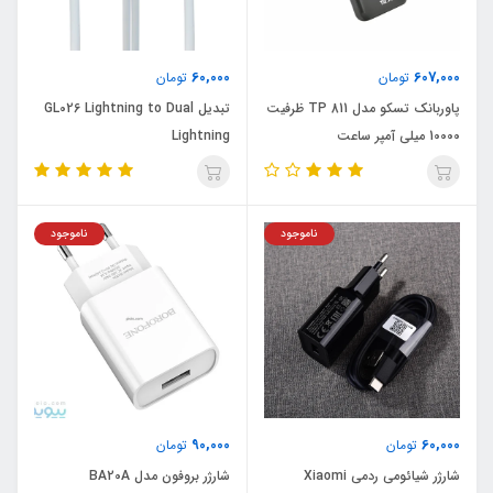
60,000
607,000
تومان
تومان
پاوربانک تسکو مدل TP 811 ظرفیت
تبدیل GL026 Lightning to Dual
10000 میلی آمپر ساعت
Lightning
ناموجود
ناموجود
90,000
60,000
تومان
تومان
شارژر شیائومی ردمی Xiaomi
شارژر بروفون مدل BA20A