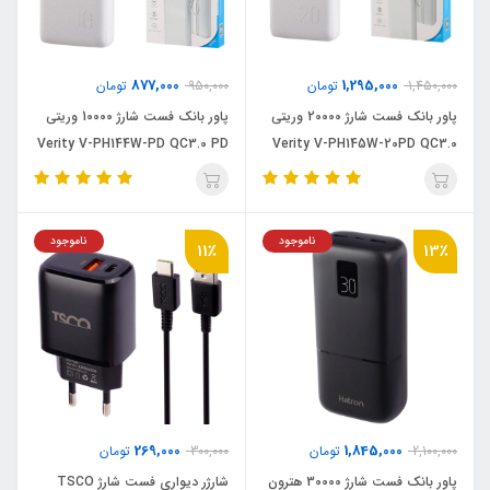
877,000
1,295,000
1,450,000
تومان
950,000
تومان
پاور بانک فست شارژ 20000 وریتی
پاور بانک فست شارژ 10000 وریتی
Verity V-PH144W-PD QC3.0 PD
Verity V-PH145W-20PD QC3.0
22.5W
PD 22.5W
ناموجود
ناموجود
11٪
13٪
269,000
1,845,000
2,100,000
تومان
300,000
تومان
پاور بانک فست شارژ 30000 هترون
شارژر دیواری فست شارژ TSCO