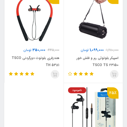
350,000
1,099,000
1,280,000
تومان
445,000
تومان
اسپیکر بلوتوثی رم و فلش خور
هندزفری بلوتوث دورگردنی TSCO
TH 5381
TSCO TS 23150
ناموجود
25٪