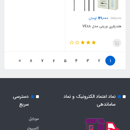
141,000
188,000
تومان
هندزفری وریتی مدل VE88
8
7
6
5
4
3
2
1
نماد اعتماد الکترونیک و نماد
دسترسی
ساماندهی
سریع
موبایل
کامپیوتر