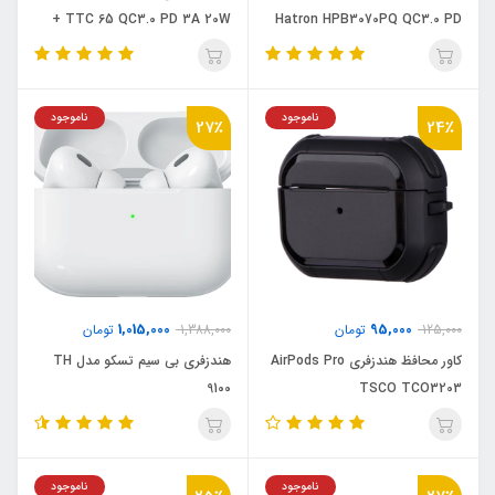
TTC 65 QC3.0 PD 3A 20W +
Hatron HPB3070PQ QC3.0 PD
22.5W
کابل تایپ سی
ناموجود
ناموجود
27٪
24٪
1,015,000
95,000
125,000
تومان
1,388,000
تومان
کاور محافظ هندزفری AirPods Pro
هندزفری بی سیم تسکو مدل TH
9100
TSCO TCO3203
ناموجود
ناموجود