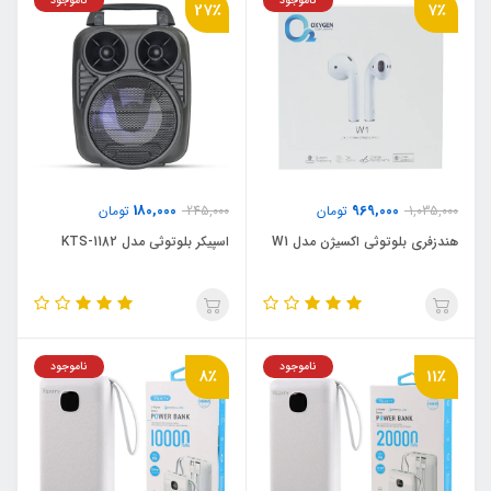
ناموجود
ناموجود
27٪
7٪
180,000
969,000
1,035,000
تومان
245,000
تومان
هندزفری بلوتوثی اکسیژن مدل W1
اسپیکر بلوتوثی مدل KTS-1182
ناموجود
ناموجود
8٪
11٪