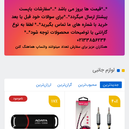
*..*قیمت ها بروز می باشد *..*سفارشات باپست
پیشتاز ارسال میگردد*..*برای سوالات خود قبل یا بعد
خرید با شماره های ما تماس بگیرید*..* لطفا به نوع
گارانتی یا توضیحات محصولات توجه شود*..*
02133856234
همکاران عزیز برای سفارش تعداد میتوانند واتساپ هماهنگ کنن
لوازم جانبی
جدیدترین
محبوب‌ترین
گران‌ترین
ارزان‌ترین
ناموجود
17٪
40٪