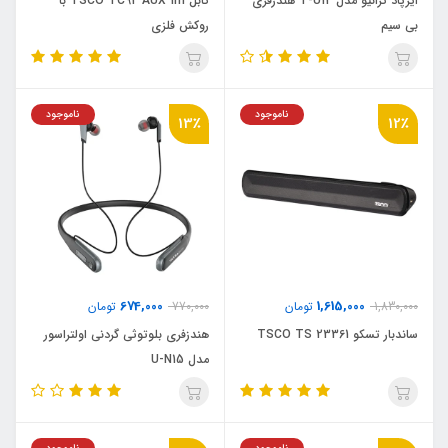
ایرپاد ترانیو مدل T-U12 هندزفری
کابل TSCO TC92 AUX 1m با
بی سیم
روکش فلزی
ناموجود
ناموجود
13٪
12٪
674,000
1,615,000
1,830,000
تومان
770,000
تومان
ساندبار تسکو TSCO TS 23361
هندزفری بلوتوثی گردنی اولتراسور
مدل U-N15