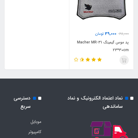
39,000
68,000
تومان
پد موس گیمینگ Macher MR-31
23*30cm
نماد اعتماد الکترونیک و نماد
دسترسی
ساماندهی
سریع
موبایل
کامپیوتر