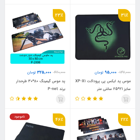
23٪
31٪
325,000
95,000
137,000
تومان
420,000
تومان
موس پد ایکس پی پروداکت XP-X1
پد موس گیمینگ 80*30 طرحدار
سایز 21*25 سانتی متر
برند P-net
ناموجود
46٪
22٪