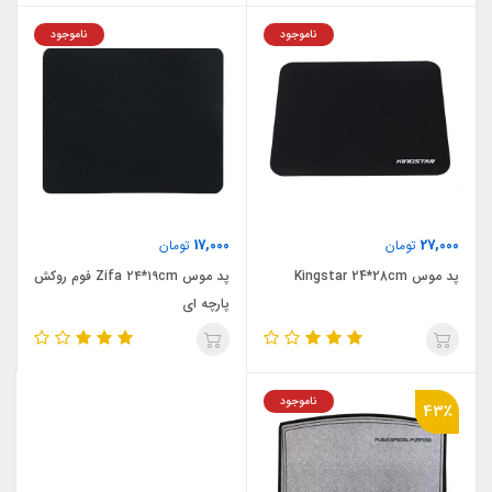
ناموجود
ناموجود
17,000
27,000
تومان
تومان
پد موس Kingstar 24*28cm
پد موس Zifa ۲۴*۱۹cm فوم روکش
پارچه ای
ناموجود
43٪