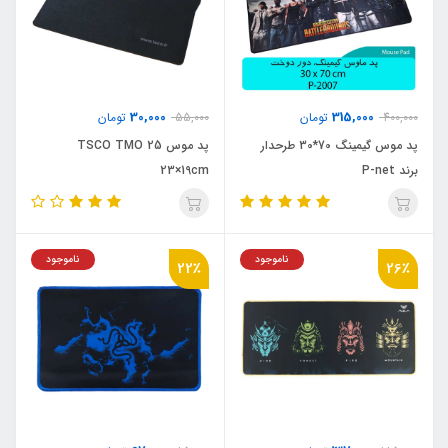
30,000
315,000
400,000
تومان
55,000
تومان
پد موس گیمینگ 70*30 طرحدار
پد موس TSCO TMO 25
برند P-net
23×19cm
ناموجود
ناموجود
22٪
26٪