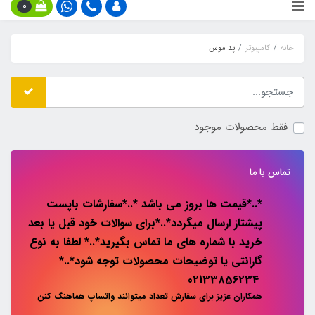
0
خانه
کامپیوتر
پد موس
فقط محصولات موجود
تماس با ما
*..*قیمت ها بروز می باشد *..*سفارشات باپست
پیشتاز ارسال میگردد*..*برای سوالات خود قبل یا بعد
خرید با شماره های ما تماس بگیرید*..* لطفا به نوع
گارانتی یا توضیحات محصولات توجه شود*..*
02133856234
همکاران عزیز برای سفارش تعداد میتوانند واتساپ هماهنگ کنن