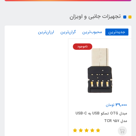
تجهیزات جانبی و اویزان
جدیدترین
محبوب‌ترین
گران‌ترین
ارزان‌ترین
ناموجود
39,000
تومان
مبدل OTG تسکو USB به USB-C
مدل TCR 957