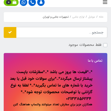
0
خانه
موبایل
لوازم جانبی
تجهیزات جانبی و اویزان
فقط محصولات موجود
تماس با ما
*..*قیمت ها بروز می باشد *..*سفارشات باپست
پیشتاز ارسال میگردد*..*برای سوالات خود قبل یا بعد
خرید با شماره های ما تماس بگیرید*..* لطفا به نوع
گارانتی یا توضیحات محصولات توجه شود*..*
02133856234
همکاران عزیز برای سفارش تعداد میتوانند واتساپ هماهنگ کنن