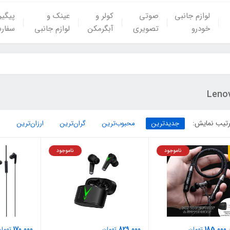
لوازم جانبی
صوتی
کولر و
عینک و
پیگی
خودرو
تصویری
آبگرمکن
لوازم جانبی
سفار
Leno
تیب نمایش:
جدیدترین
محبوب‌ترین
گران‌ترین
ارزان‌ترین
ناموجود
ناموجود
170,000
829,000
185,000
تومان
تومان
تومان