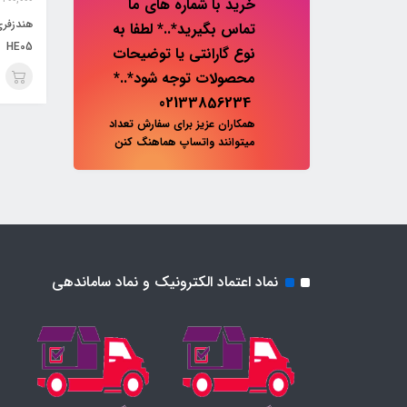
خرید با شماره های ما
تماس بگیرید*..* لطفا به
HE05
نوع گارانتی یا توضیحات
محصولات توجه شود*..*
02133856234
همکاران عزیز برای سفارش تعداد
میتوانند واتساپ هماهنگ کنن
نماد اعتماد الکترونیک و نماد ساماندهی