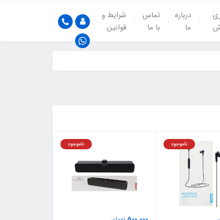
ری
درباره
تماس
شرایط و
ش
ما
با ما
قوانین
ناموجود
ناموجود
500,000
تومان