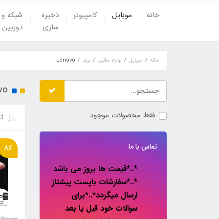
خانه
موبایل
کامپیوتر
ذخیره
شبکه و
سازی
دوربین
خانه
موبایل
لوازم جانبی
برند
Lenovo
vo
فقط محصولات موجود
تر
تماس با ما
8٪
*..*قیمت ها بروز می باشد
*..*سفارشات باپست پیشتاز
ارسال میگردد*..*برای
سوالات خود قبل یا بعد
200,000