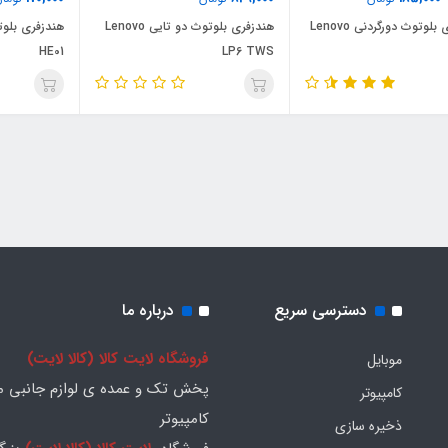
هندزفری بلوتوث دورگردنی Lenovo
هندزفری بلوتوث دو تایی Lenovo
HE01
LP6 TWS
دسترسی سریع
درباره ما
فروشگاه لایت کالا (کالا لایت)
موبایل
پخش تک و عمده ی لوازم جانبی مو
کامپیوتر
کامپیوتر
ذخیره سازی