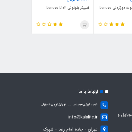
هندزفری بلوتوث دورگردنی Lenovo
اسپیکر بلوتوثی Lenovo L102
ارتباط با ما
02133856234 -- 09124884574
بایل و
info@kalalite.ir
تهران - جاده امام رضا - شهرک