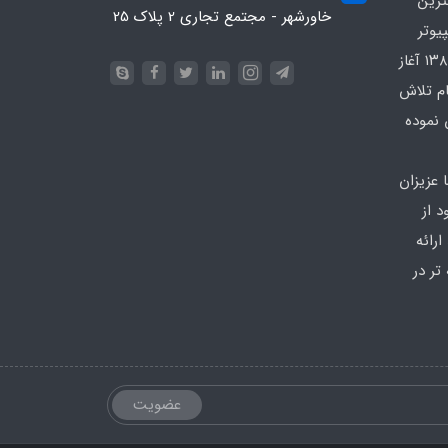
ترین
خاورشهر - مجتمع تجاری 2 پلاک 25
یوتر
در محدوده که کار خود را از سال ۱۳۸۶ آغاز
ام تلاش
 نموده
 عزیزان
 از
رائه
تر در
عضویت