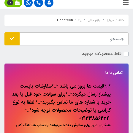
0
خانه
موبایل
لوازم جانبی
برند
Panatech
فقط محصولات موجود
تماس با ما
*..*قیمت ها بروز می باشد *..*سفارشات باپست
پیشتاز ارسال میگردد*..*برای سوالات خود قبل یا بعد
خرید با شماره های ما تماس بگیرید*..* لطفا به نوع
گارانتی یا توضیحات محصولات توجه شود*..*
02133856234
همکاران عزیز برای سفارش تعداد میتوانند واتساپ هماهنگ کنن