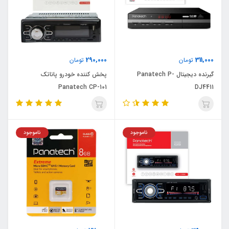
290,000
311,000
تومان
تومان
گیرنده دیجیتال Panatech P-
پخش کننده خودرو پاناتک
Panatech CP-101
DJ4411
ناموجود
ناموجود