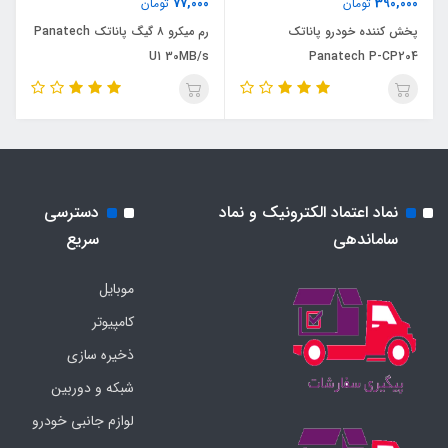
77,000
390,000
تومان
تومان
پخش کننده خودرو پاناتک
رم میکرو ۸ گیگ پاناتک Panatech
U1 30MB/s
Panatech P-CP204
نماد اعتماد الکترونیک و نماد
دسترسی
ساماندهی
سریع
موبایل
کامپیوتر
ذخیره سازی
شبکه و دوربین
لوازم جانبی خودرو