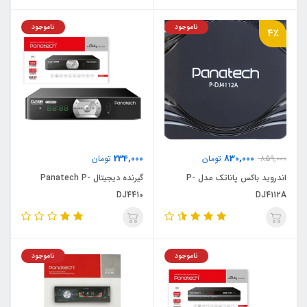
ناموجود
ناموجود
4٪
234,000
830,000
859,000
تومان
تومان
اندروید باکس پاناتک مدل P-
گیرنده دیجیتال Panatech P-
DJ4410
DJ4112A
ناموجود
ناموجود