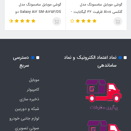
گوشی موبايل سامسونگ مدل
گوشی موبایل سامسونگ مدل
گلکسی A10s ظرفیت 32 گیگابایت -
Galaxy A12 SM-A125F/DS دو
رم 2 گیگابایت
سیم کارت ظرفیت 64 گیگابایت
نماد اعتماد الکترونیک و نماد
دسترسی
ساماندهی
سریع
موبایل
کامپیوتر
ذخیره سازی
شبکه و دوربین
لوازم جانبی خودرو
صوتی تصویری