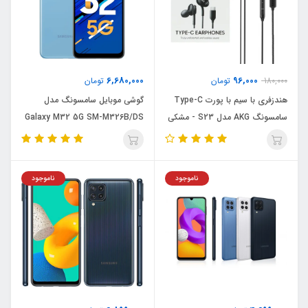
6,680,000
96,000
180,000
تومان
تومان
هندزفری با سیم با پورت Type-C
گوشی موبایل سامسونگ مدل
سامسونگ AKG مدل S23 - مشکی
Galaxy M32 5G SM-M326B/DS
- DST
دو سیم‌ کارت ظرفیت 128 گیگابایت
و رم 6 گیگابایت
ناموجود
ناموجود