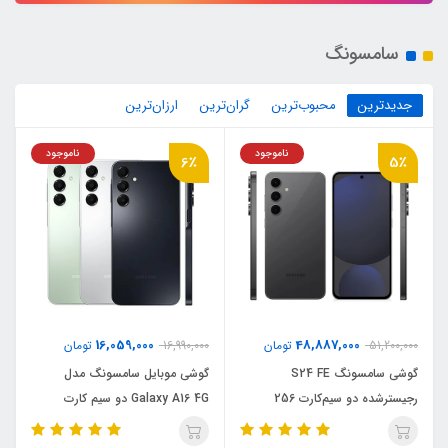
سامسونگ
جدیدترین
محبوب‌ترین
گران‌ترین
ارزان‌ترین
ناموجود
ناموجود
6٪
5٪
16,059,000
48,887,000
51,200,000
تومان
16,990,000
تومان
گوشی سامسونگ S24 FE
گوشی موبایل سامسونگ مدل
رجیستر‌شده دو سیم‌کارت 256
Galaxy A16 4G دو سیم کارت
گیگابایت با رم 8 گیگابایت - ویتنام
ظرفیت 256 گیگابایت و رم 8