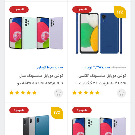
ناموجود
ناموجود
12٪
10,000,000
2,387,000
2,700,000
تومان
تومان
گوشی موبايل سامسونگ گلکسی
گوشی موبایل سامسونگ مدل
A03 Core ظرفیت 32 گیگابایت -
A52s 5G SM-A528B/DS دو
رم 2 گیگابایت
سیم‌کارت ظرفیت 256 گیگابایت و رم
8 گیگابایت
ناموجود
ناموجود
17٪