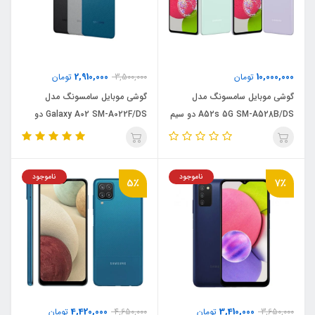
2,910,000
10,000,000
تومان
3,500,000
تومان
گوشی موبایل سامسونگ مدل
گوشی موبایل سامسونگ مدل
A52s 5G SM-A528B/DS دو سیم
Galaxy A02 SM-A022F/DS دو
کارت ظرفیت 128 گیگابایت و رم 8
سیم کارت ظرفیت 64 گیگابایت و رم
گیگابایت
3 گیگابایت
ناموجود
ناموجود
5٪
7٪
4,420,000
3,410,000
3,650,000
تومان
4,650,000
تومان