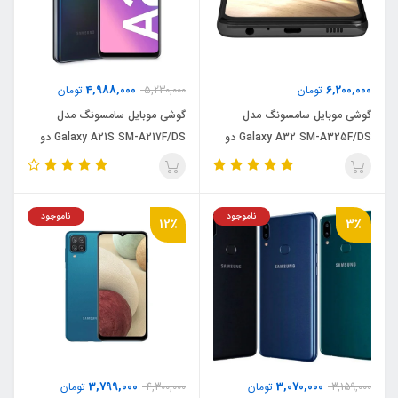
4,988,000
6,200,000
تومان
5,230,000
تومان
گوشی موبایل سامسونگ مدل
گوشی موبایل سامسونگ مدل
Galaxy A32 SM-A325F/DS دو
Galaxy A21S SM-A217F/DS دو
سیم‌کارت ظرفیت 128 گیگابایت و رم
سیم‌کارت ظرفیت 64 گیگابایت و رم
6 گیگابایت
4 گیگابایت
ناموجود
ناموجود
12٪
3٪
3,799,000
3,070,000
3,159,000
تومان
4,300,000
تومان