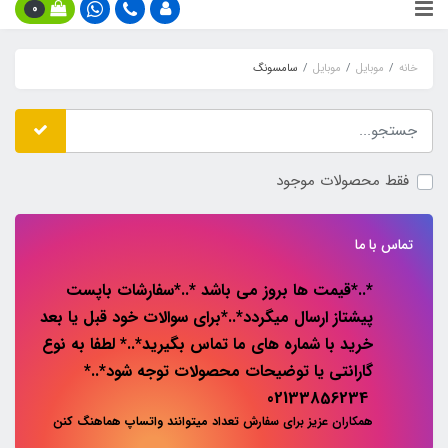
0
خانه
موبایل
موبایل
سامسونگ
فقط محصولات موجود
تماس با ما
*..*قیمت ها بروز می باشد *..*سفارشات باپست
پیشتاز ارسال میگردد*..*برای سوالات خود قبل یا بعد
خرید با شماره های ما تماس بگیرید*..* لطفا به نوع
گارانتی یا توضیحات محصولات توجه شود*..*
02133856234
همکاران عزیز برای سفارش تعداد میتوانند واتساپ هماهنگ کنن