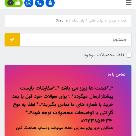
0
خانه
موبایل
لوازم جانبی
پاور بانک
Xiaomi
فقط محصولات موجود
تماس با ما
*..*قیمت ها بروز می باشد *..*سفارشات باپست
پیشتاز ارسال میگردد*..*برای سوالات خود قبل یا بعد
خرید با شماره های ما تماس بگیرید*..* لطفا به نوع
گارانتی یا توضیحات محصولات توجه شود*..*
02133856234
همکاران عزیز برای سفارش تعداد میتوانند واتساپ هماهنگ کنن