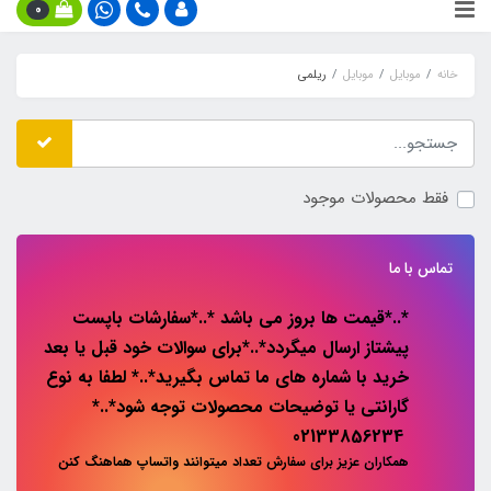
0
خانه
موبایل
موبایل
ریلمی
فقط محصولات موجود
تماس با ما
*..*قیمت ها بروز می باشد *..*سفارشات باپست
پیشتاز ارسال میگردد*..*برای سوالات خود قبل یا بعد
خرید با شماره های ما تماس بگیرید*..* لطفا به نوع
گارانتی یا توضیحات محصولات توجه شود*..*
02133856234
همکاران عزیز برای سفارش تعداد میتوانند واتساپ هماهنگ کنن