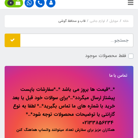
0
خانه
موبایل
لوازم جانبی
قاب و محافظ گوشی
فقط محصولات موجود
تماس با ما
*..*قیمت ها بروز می باشد *..*سفارشات باپست
پیشتاز ارسال میگردد*..*برای سوالات خود قبل یا بعد
خرید با شماره های ما تماس بگیرید*..* لطفا به نوع
گارانتی یا توضیحات محصولات توجه شود*..*
02133856234
همکاران عزیز برای سفارش تعداد میتوانند واتساپ هماهنگ کنن