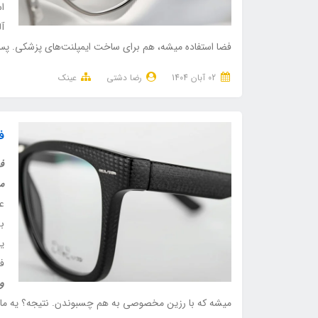
اس
آل
فضا استفاده میشه، هم برای ساخت ایمپلنت‌های پزشکی. پس 
02 آبان 1404
رضا دشتی
عینک
ف
فر
م
عی
ب
یا
ف
و
میشه که با رزین مخصوصی به هم چسبوندن. نتیجه؟ یه ماد