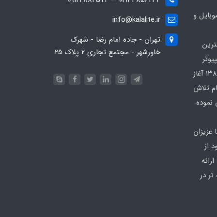
02133856234 -- 09124884574
بایل و
info@kalalite.ir
تهران - جاده امام رضا - شهرک
ترین
خاورشهر - مجتمع تجاری 2 پلاک 25
یوتر
در محدوده که کار خود را از سال ۱۳۸۶ آغاز
ام تلاش
 نموده
 عزیزان
 از
رائه
تر در