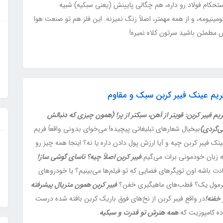
تحکام فولاد رو داره، هم چگالی پایینش (یعنی سبکیه) شبیه
ومینیومه، و از همه مهمتر، اصلاً زنگ نمیزنه. این فلز هم تو صنعت هوا
مطمئن باشید سرتون کلاه نمیره!
ریم عینک فیبر کربن سبک و مقاوم
یم فیبر کربن: قویتر از آهن، سبکتر از پر! (همون چیزی که دنبالش
ی‌گردی)
بیخیال شعارهای تبلیغاتی پیچیده! می‌خوای بدونی واقعاً فریم
نک فیبر کربن چیه و آیا ارزش پول دادن داره یا نه؟ اینجا همه چیز رو
ه زبان خودمونی برات می‌گیم.
فیبر کربن اصلاً چیه؟ ناسای گوشی ساز!
دت باشه اون توپگرهای فضایی که تو فیلم‌ها می‌بینیم؟ یا خودروهای
رمول یک؟ قطب‌های ماهیگیری خفن؟
فیبر کربن همون متریال پیشرفته
 خفنه!
در واقع فیبر کربن از نخ‌های فوق باریک کربن بافته شده درست
ه کامپوزیت که
همه هنرش تو قدرت و سبکیه
.