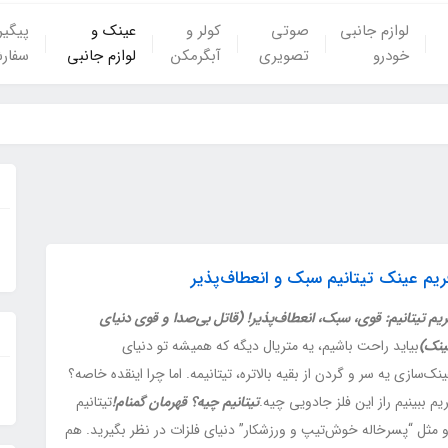
لوازم جانبی
صوتی
کولر و
عینک و
پیگی
خودرو
تصویری
آبگرمکن
لوازم جانبی
سفار
ریم عینک تیتانیم سبک و انعطاف‌پذیر
یم تیتانیم: قوی، سبک، انعطاف‌پذیر! (قاتل بی‌صدا و قوی دنیای
ینک)
بیاید راحت باشیم، یه متریال دیگه که همیشه تو دنیای
نک‌سازی یه سر و گردن از بقیه بالاتره، تیتانیمه. اما چرا اینقده خاصه؟
یم ببینیم راز این فلز جادویی چیه.
تیتانیم چیه؟ قهرمان گمنام!
تیتانیم
و مثل “پسرخاله خوش‌تیپ و ورزشکار” دنیای فلزات در نظر بگیرید. هم