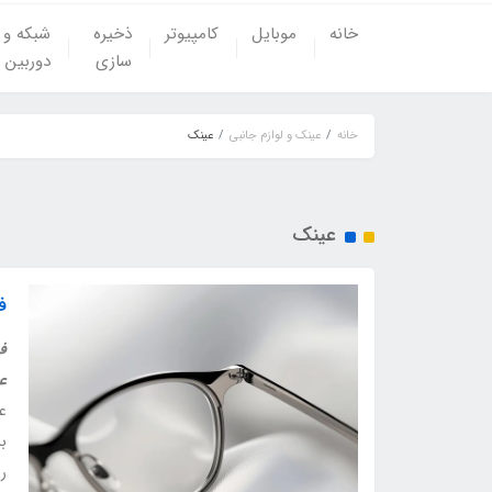
خانه
موبایل
کامپیوتر
ذخیره
شبکه و
سازی
دوربین
خانه
عینک و لوازم جانبی
عینک
عینک
ف
فر
ع
عی
بر
ر