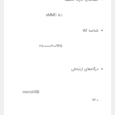
eMMC 5.1
شناسه کالا
2800000600945
درگاه‌های ارتباطی
microUSB
v2.0