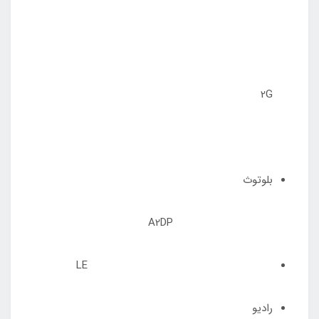
2G
بلوتوث
A2DP
LE
رادیو