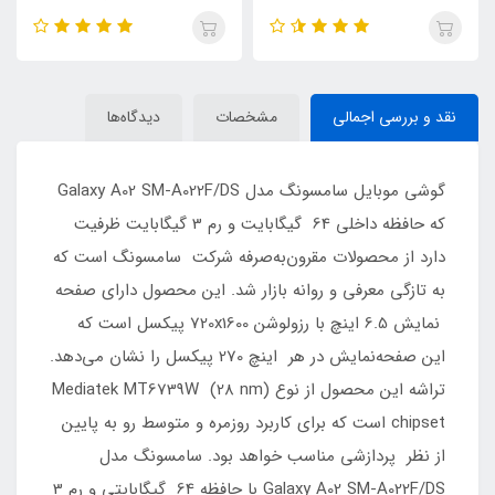
نقد و بررسی اجمالی
مشخصات
دیدگاه‌ها
گوشی موبایل سامسونگ مدل Galaxy A02 SM-A022F/DS
که حافظه داخلی 64 گیگابایت و رم 3 گیگابایت ظرفیت
دارد از محصولات مقرون‌به‌صرفه شرکت سامسونگ است که
به تازگی معرفی و روانه بازار شد. این محصول دارای صفحه
نمایش 6.5 اینچ با رزولوشن 720x1600 پیکسل است که
این صفحه‌نمایش در هر اینچ 270 پیکسل را نشان می‌دهد.
تراشه این محصول از نوع Mediatek MT6739W (28 nm)
chipset است که برای کاربرد روزمره و متوسط رو به پایین
از نظر پردازشی مناسب خواهد بود. سامسونگ مدل
Galaxy A02 SM-A022F/DS با حافظه 64 گیگابایتی و رم 3