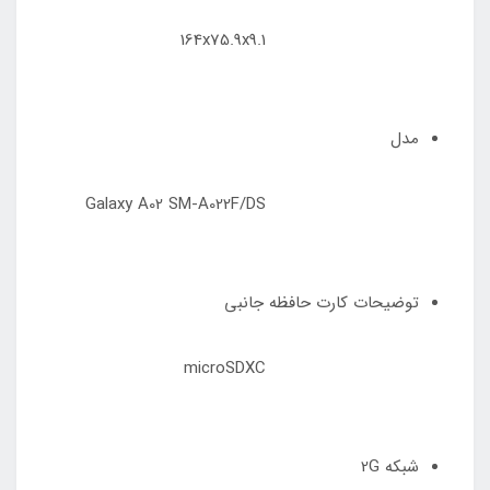
164x75.9x9.1
مدل
Galaxy A02 SM-A022F/DS
توضیحات کارت حافظه جانبی
microSDXC
شبکه 2G