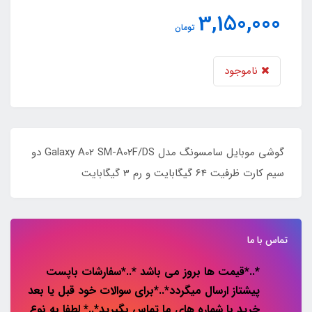
3,150,000
تومان
ناموجود
گوشی موبایل سامسونگ مدل Galaxy A02 SM-A02F/DS دو
سیم کارت ظرفیت 64 گیگابایت و رم 3 گیگابایت
تماس با ما
*..*قیمت ها بروز می باشد *..*سفارشات باپست
پیشتاز ارسال میگردد*..*برای سوالات خود قبل یا بعد
خرید با شماره های ما تماس بگیرید*..* لطفا به نوع