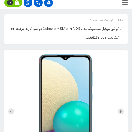
0
خانه
فهرست محصولات
گوشی موبایل سامسونگ مدل Galaxy A02 SM-A022F/DS دو سیم کارت ظرفیت 64
گیگابایت و رم 3 گیگابایت