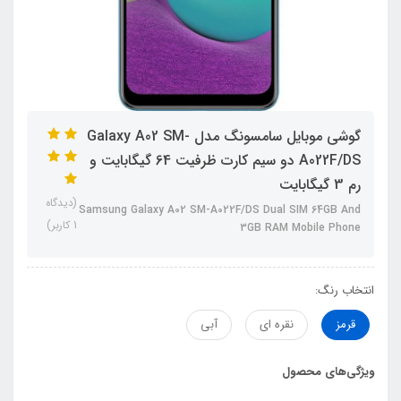
گوشی موبایل سامسونگ مدل Galaxy A02 SM-
A022F/DS دو سیم کارت ظرفیت 64 گیگابایت و
رم 3 گیگابایت
(دیدگاه
Samsung Galaxy A02 SM-A022F/DS Dual SIM 64GB And
1 کاربر)
3GB RAM Mobile Phone
انتخاب رنگ:
قرمز
نقره ای
آبی
ویژگی‌های محصول