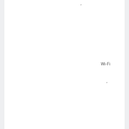
,
Wi-Fi
,