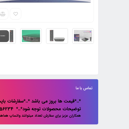
تماس با ما
*..*قیمت ها بروز می باشد *..*سفارشات باپس
توضیحات محصولات توجه شود*..* 02133856234
همکاران عزیز برای سفارش تعداد میتوانند واتساپ هماه