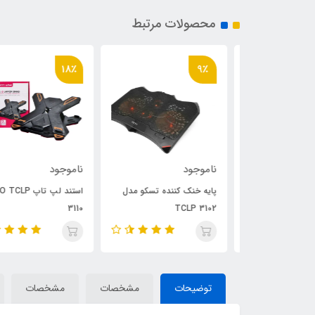
محصولات مرتبط
18٪
9٪
ناموجود
ناموجود
پاور TSCO TP-570 + کابل
پایه خنک کننده تسکو مدل
استند لپ تاپ CO TCLP
3110
TCLP 3102
توضیحات
مشخصات
مشخصات