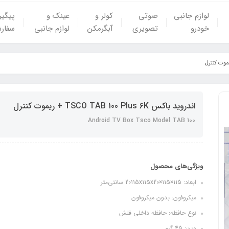
لوازم جانبی
صوتی
کولر و
عینک و
پیگی
خودرو
تصویری
آبگرمکن
لوازم جانبی
سفار
اندروید باکس TSCO TAB 100 Plus 6K + ریموت کنترل
Android TV Box Tsco Model TAB 100
ویژگی‌های محصول
ابعاد: 115×115×20115x115x20 سانتی‌متر
میکروفون: بدون میکروفون
نوع حافظه: حافظه داخلی فلش
وزن: 45 گرم