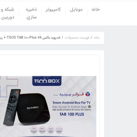
خانه
موبایل
کامپیوتر
ذخیره
شبکه و
سازی
دوربین
خانه
فهرست محصولات
اندروید باکس TSCO TAB 100 Plus 6K + ریموت کنترل