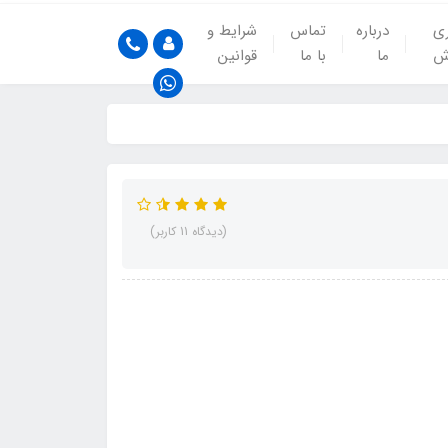
ری
درباره
تماس
شرایط و
ش
ما
با ما
قوانین
(دیدگاه 11 کاربر)