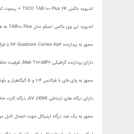
اندروید باکس TSCO TAB 100 Plus 6K + ریموت کنترل
اندروید تی وی باکس تسکو مدل TAB100 Plus به همراه اشتراک ۳ ماهه فیلیمو
مجهز به پردازنده H6 Quadcore Cortex-A53 با فرکانس ۲ گیگاهرتز جهت اجرای روان برنامه ها و بهبود عملکرد دستگاه
دارای پردازنده گرافیکی Mali-T720MP2، ظرفیت حافظه RAM معادل ۲ گیگابایت و حافظه داخلی ۱۶ گیگابایت
مجهز به وای فای با فرکانس ۲٫۴ و ۵ گیگاهرتز و بلوتوث نسخه ۴٫۲ جهت برقراری اتصال بی سیم
دارای درگاه های ارتباطی AV ،HDMI، درگاه کارت حافظه با پشتیبانی از کارت های SD/SDHC/MMC و دو عدد USB
مجهز به یک عدد درگاه اپتیکال جهت اتصال کابل مور