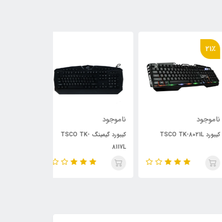
21
وجود
ناموجود
ناموجود
TSCO TK-802
کیبورد گیمینگ TSCO TK-
موس 
762GA
8117L