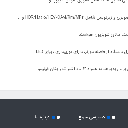
 های جانبی مانند فلش مموری، موس، کیبورد و …
ل HDR/H.265/HEV/CAvi/Rm/MP4 و …
ستگاه از فاصله دورتر، دارای نورپردازی زیبای LED
دسترسی سریع
درباره ما