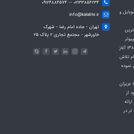
02133856234 -- 09124884574
بایل و
info@kalalite.ir
تهران - جاده امام رضا - شهرک
ترین
خاورشهر - مجتمع تجاری 2 پلاک 25
یوتر
در محدوده که کار خود را از سال ۱۳۸۶ آغاز
ام تلاش
 نموده
 عزیزان
 از
رائه
تر در