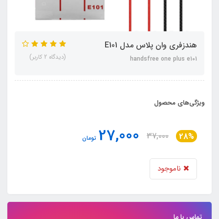
هندزفری وان پلاس مدل E101
(دیدگاه 2 کاربر)
handsfree one plus e101
ویژگی‌های محصول
27,000
37,000
28%
تومان
ناموجود
تماس با ما