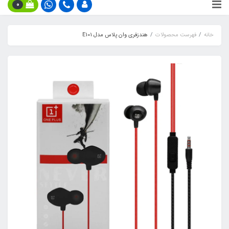
0
خانه
فهرست محصولات
هندزفری وان پلاس مدل E101