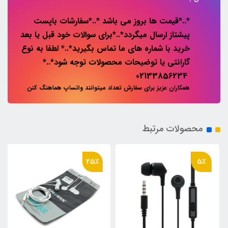
*..*قیمت ها بروز می باشد *..*سفارشات باپست
پیشتاز ارسال میگردد*..*برای سوالات خود قبل یا بعد
خرید با شماره های ما تماس بگیرید*..* لطفا به نوع
گارانتی یا توضیحات محصولات توجه شود*..*
02133856234
همکاران عزیز برای سفارش تعداد میتوانند واتساپ هماهنگ کنن
محصولات مرتبط
25٪
5٪