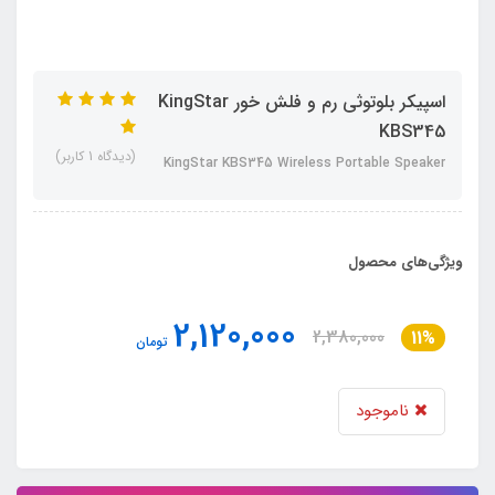
اسپیکر بلوتوثی رم و فلش خور KingStar
KBS345
(دیدگاه 1 کاربر)
KingStar KBS345 Wireless Portable Speaker
ویژگی‌های محصول
2,120,000
2,380,000
11%
تومان
ناموجود