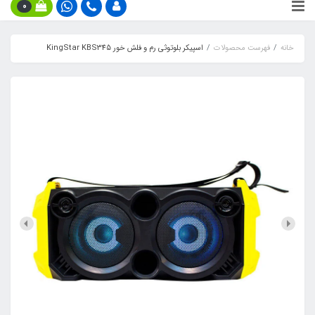
0
خانه
فهرست محصولات
اسپیکر بلوتوثی رم و فلش خور KingStar KBS345