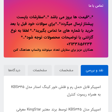
تماس با ما
*..*قیمت ها بروز می باشد *..*سفارشات باپست
پیشتاز ارسال میگردد*..*برای سوالات خود قبل یا بعد
خرید با شماره های ما تماس بگیرید*..* لطفا به نوع
گارانتی یا توضیحات محصولات توجه شود*..*
02133856234
همکاران عزیز برای سفارش تعداد میتوانند واتساپ هماهنگ کنن
نقد و بررسی
مشخصات
مشخصات
دیدگاه‌ها
اسپیکر قابل حمل رم و فلش خور کینگ استار مدل KBS345
به همراه ریموت کنترل
اسپیکر مدل KBS345 توسط برند معتبر KingStar معرفی