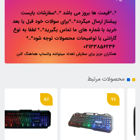
*..*قیمت ها بروز می باشد *..*سفارشات باپست
پیشتاز ارسال میگردد*..*برای سوالات خود قبل یا بعد
خرید با شماره های ما تماس بگیرید*..* لطفا به نوع
گارانتی یا توضیحات محصولات توجه شود*..*
02133856234
همکاران عزیز برای سفارش تعداد میتوانند واتساپ هماهنگ کنن
محصولات مرتبط
5٪
7٪