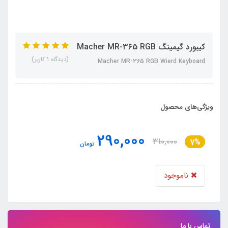
کیبورد گیمینگ Macher MR-365 RGB
(دیدگاه 1 کاربر)
Macher MR-365 RGB Wierd Keyboard
ویژگی‌های محصول
290,000
310,000
7%
تومان
ناموجود
تماس با ما