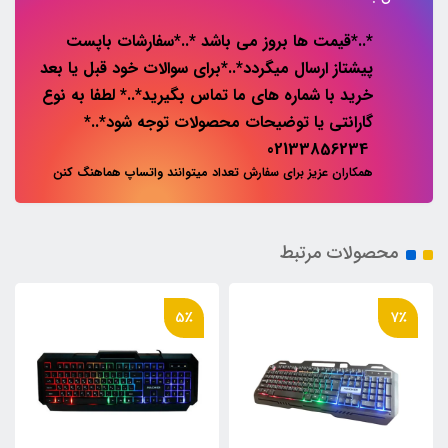
*..*قیمت ها بروز می باشد *..*سفارشات باپست
پیشتاز ارسال میگردد*..*برای سوالات خود قبل یا بعد
خرید با شماره های ما تماس بگیرید*..* لطفا به نوع
گارانتی یا توضیحات محصولات توجه شود*..*
02133856234
همکاران عزیز برای سفارش تعداد میتوانند واتساپ هماهنگ کنن
محصولات مرتبط
5٪
7٪