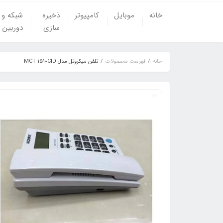
خانه
موبایل
کامپیوتر
ذخیره
شبکه و
سازی
دوربین
خانه
فهرست محصولات
تلفن میکروتل مدل MCT-1510CID