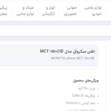
لوازم جانبی
صوتی
کولر و
عینک و
پیگی
خودرو
تصویری
آبگرمکن
لوازم جانبی
سفار
تلفن میکروتل مدل MCT-1510CID
MICROTEL phone MCT-1510CID
ویژگی‌های محصول
وزن: 450 گرم
ویژگی‌ها: Caller ID
ابعاد گوشی: 200×50×38
تعداد خطوط: یک عدد