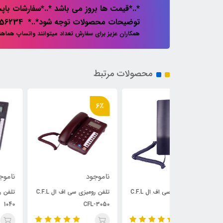
*..*قیمت ها بروز می باشد *..*سفارشات باپس
توضیحات محصولات توجه شود*..* 02133856234
همکاران عزیز برای سفارش تعداد میتوانند واتساپ هماه
محصولات مرتبط
6٪
ناموجود
ناموجود
تلفن رومیزی سی اف ال C.F.L
تلفن رومیزی سی اف ال C.F.L
تلفن رومیزی سی اف
1040
CFL-3050