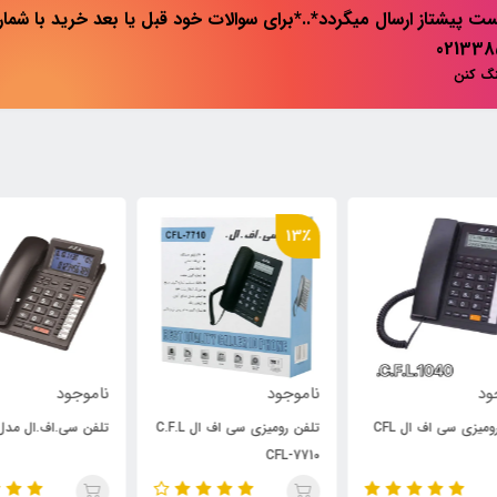
ت پیشتاز ارسال میگردد*..*برای سوالات خود قبل یا بعد خرید با شماره 
نگ کنن
13٪
ناموجود
ناموجود
نام
 ال CFL
تلفن رومیزی سی اف ال C.F.L
تلفن سی.اف.ال مدل 1035
CID
CFL-7710