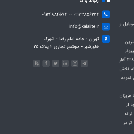
ارتباط با ما
02133856234 -- 09124884574
بایل و
info@kalalite.ir
تهران - جاده امام رضا - شهرک
ترین
خاورشهر - مجتمع تجاری 2 پلاک 25
یوتر
در محدوده که کار خود را از سال ۱۳۸۶ آغاز
ام تلاش
 نموده
 عزیزان
 از
رائه
تر در