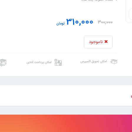
310,000
300,000
تومان
ناموجود
امکان تحویل اکسپرس
امکان پرداخت آنلاین