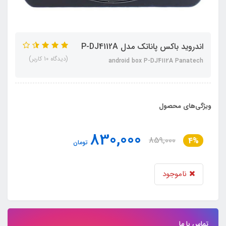
اندروید باکس پاناتک مدل P-DJ4112A
(دیدگاه 10 کاربر)
android box P-DJ4112A Panatech
ویژگی‌های محصول
830,000
859,000
4%
تومان
ناموجود
تماس با ما