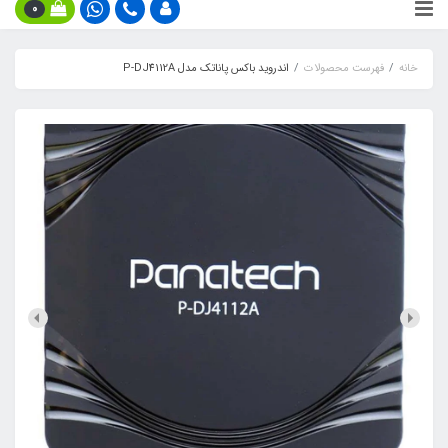
0
خانه
فهرست محصولات
اندروید باکس پاناتک مدل P-DJ4112A