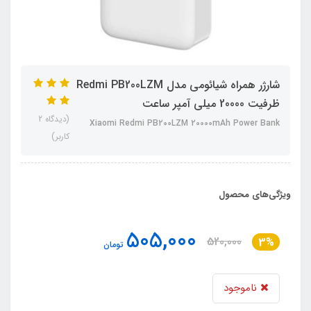
شارژر همراه شیائومی مدل Redmi PB200LZM
ظرفیت 20000 میلی آمپر ساعت
(دیدگاه 2
Xiaomi Redmi PB200LZM 20000mAh Power Bank
کاربر)
ویژگی‌های محصول
505,000
520,000
3%
تومان
ناموجود