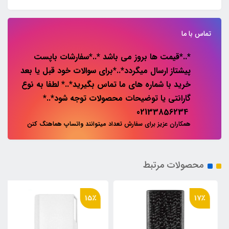
تماس با ما
*..*قیمت ها بروز می باشد *..*سفارشات باپست
پیشتاز ارسال میگردد*..*برای سوالات خود قبل یا بعد
خرید با شماره های ما تماس بگیرید*..* لطفا به نوع
گارانتی یا توضیحات محصولات توجه شود*..*
02133856234
همکاران عزیز برای سفارش تعداد میتوانند واتساپ هماهنگ کنن
محصولات مرتبط
15٪
17٪