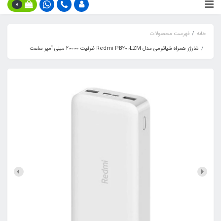
0
خانه
فهرست محصولات
شارژر همراه شیائومی مدل Redmi PB200LZM ظرفیت 20000 میلی آمپر ساعت