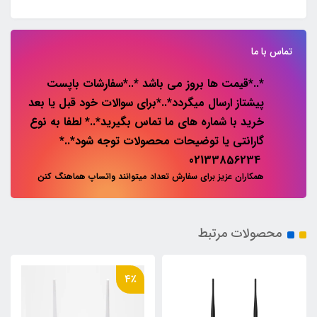
تماس با ما
*..*قیمت ها بروز می باشد *..*سفارشات باپست
پیشتاز ارسال میگردد*..*برای سوالات خود قبل یا بعد
خرید با شماره های ما تماس بگیرید*..* لطفا به نوع
گارانتی یا توضیحات محصولات توجه شود*..*
02133856234
همکاران عزیز برای سفارش تعداد میتوانند واتساپ هماهنگ کنن
محصولات مرتبط
4٪