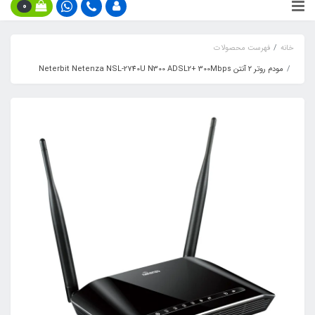
0
خانه
فهرست محصولات
مودم روتر ۲ آنتن Neterbit Netenza NSL-2740U N300 ADSL2+ 300Mbps