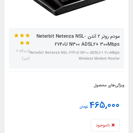
مودم روتر ۲ آنتن Neterbit Netenza NSL-
2740U N300 ADSL2+ 300Mbps
(دیدگاه 6
Neterbit Netenza NSL-2740U N300 ADSL2+ 300Mbps
کاربر)
Wireless Modem Router
ویژگی‌های محصول
465,000
تومان
ناموجود