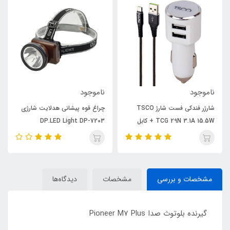
ناموجود
ناموجود
شارژر فندکی فست شارژ TSCO
چراغ قوه پیشانی هدلایت شارژی
TCG 29N 3.1A 15.5W + کابل
DP.LED Light DP-7203
میکرو یو اس بی
مشخصات و بررسی
مشخصات
دیدگاه‌ها
گیرنده بلوتوث صدا Pioneer M7 Plus