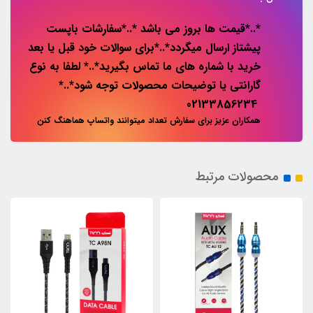
*..*قیمت ها بروز می باشد *..*سفارشات باپست
پیشتاز ارسال میگردد*..*برای سوالات خود قبل یا بعد
خرید با شماره های ما تماس بگیرید*..* لطفا به نوع
گارانتی یا توضیحات محصولات توجه شود*..*
02133856234
همکاران عزیز برای سفارش تعداد میتوانند واتساپ هماهنگ کنن
محصولات مرتبط