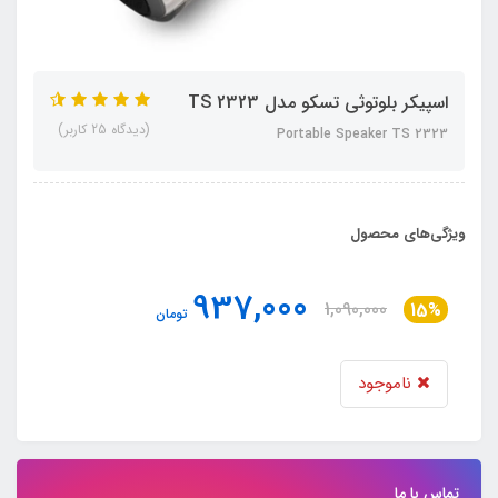
اسپیکر بلوتوثی تسکو مدل TS 2323
(دیدگاه 25 کاربر)
Portable Speaker TS 2323
ویژگی‌های محصول
937,000
1,090,000
15%
تومان
ناموجود
تماس با ما