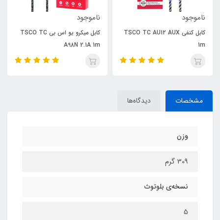
ناموجود
ناموجود
کابل کنفی TSCO TC AU12 AUX
کابل میکرو یو اس بی TSCO TC
A98N 2.1A 1m
1m
مشخصات
دیدگاه‌ها
وزن
309 گرم
نسخه‌ی بلوتوث
5