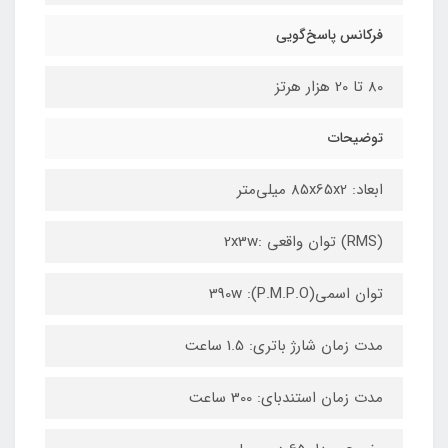
فرکانس پاسخ‌گویی
80 تا 20 هزار هرتز
توضیحات
ابعاد: 85x65x2 میلی‌متر
(RMS) توان واقعی :2x3w
توان اسمی(P.M.P.O): 390w
مدت زمان شارژ باتری: 1.5 ساعت
مدت زمان استندبای: 300 ساعت