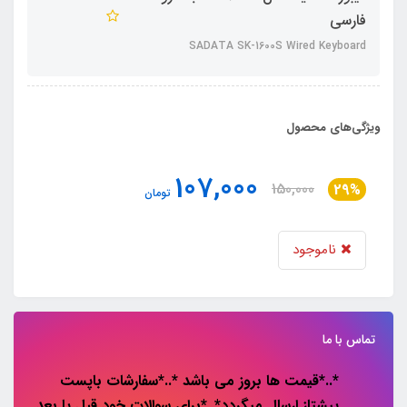
فارسی
SADATA SK-1600S Wired Keyboard
ویژگی‌های محصول
107,000
150,000
29%
تومان
ناموجود
تماس با ما
*..*قیمت ها بروز می باشد *..*سفارشات باپست
پیشتاز ارسال میگردد*..*برای سوالات خود قبل یا بعد