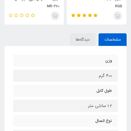
MR-360
RGB
مشخصات
دیدگاه‌ها
وزن
400 گرم
طول کابل
1.2 سانتی متر
نوع اتصال