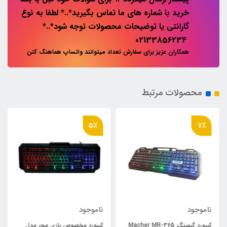
خرید با شماره های ما تماس بگیرید*..* لطفا به نوع
گارانتی یا توضیحات محصولات توجه شود*..*
02133856234
همکاران عزیز برای سفارش تعداد میتوانند واتساپ هماهنگ کنن
محصولات مرتبط
5٪
7٪
ناموجود
ناموجود
کیبورد گیمینگ Macher MR-365
کیبورد مخصوص بازی مچر مدل