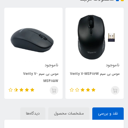
ناموجود
ناموجود
موس بی سیم Verity V-MS4116W
موس بی سیم Verity V-
MS4115W
نقد و بررسی
مشخصات محصول
دیدگاه‌ها