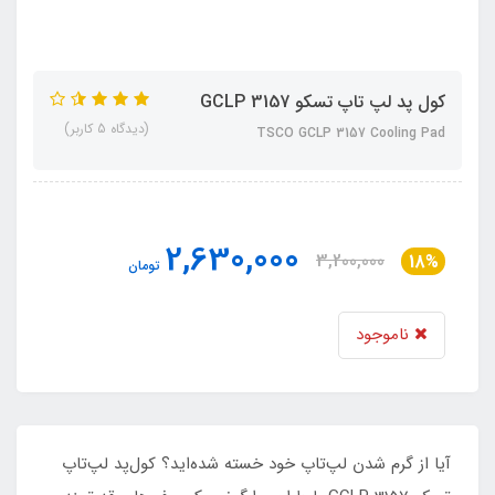
کول پد لپ تاپ تسکو GCLP 3157
(دیدگاه 5 کاربر)
TSCO GCLP 3157 Cooling Pad
2,630,000
3,200,000
18%
تومان
ناموجود
آیا از گرم شدن لپ‌تاپ خود خسته شده‌اید؟ کول‌پد لپ‌تاپ