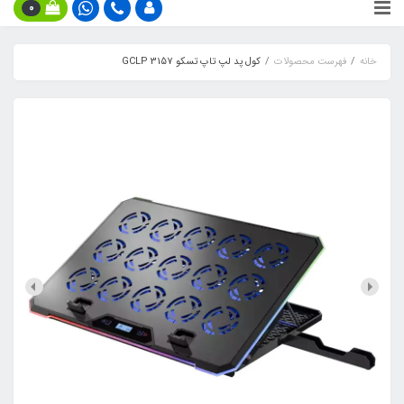
0
خانه
فهرست محصولات
کول پد لپ تاپ تسکو GCLP 3157