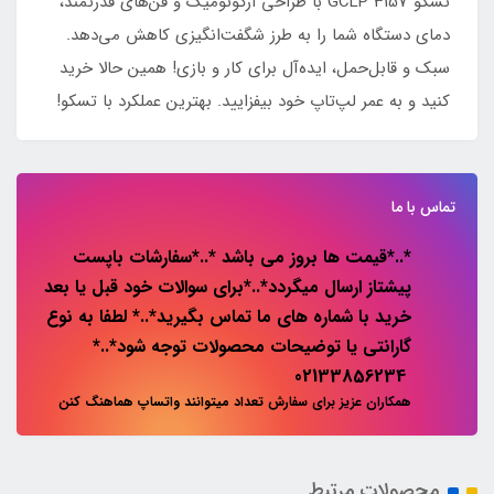
تسکو GCLP 3157 با طراحی ارگونومیک و فن‌های قدرتمند،
دمای دستگاه شما را به طرز شگفت‌انگیزی کاهش می‌دهد.
سبک و قابل‌حمل، ایده‌آل برای کار و بازی! همین حالا خرید
کنید و به عمر لپ‌تاپ خود بیفزایید. بهترین عملکرد با تسکو!
تماس با ما
*..*قیمت ها بروز می باشد *..*سفارشات باپست
پیشتاز ارسال میگردد*..*برای سوالات خود قبل یا بعد
خرید با شماره های ما تماس بگیرید*..* لطفا به نوع
گارانتی یا توضیحات محصولات توجه شود*..*
02133856234
همکاران عزیز برای سفارش تعداد میتوانند واتساپ هماهنگ کنن
محصولات مرتبط