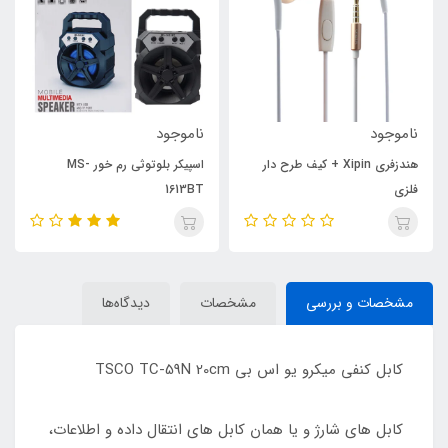
ناموجود
ناموجود
هندزفری Xipin + کیف طرح دار
اسپیکر بلوتوثی رم خور MS-
فلزی
1613BT
مشخصات و بررسی
مشخصات
دیدگاه‌ها
کابل کنفی میکرو یو اس بی TSCO TC-59N 20cm
کابل های شارژ و یا همان کابل های انتقال داده و اطلاعات،