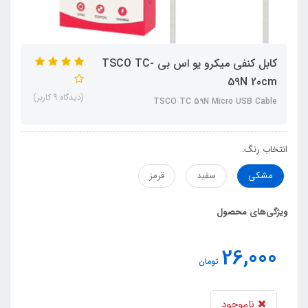
کابل کنفی میکرو یو اس بی TSCO TC-
59N 20cm
(دیدگاه 9 کاربر)
TSCO TC 59N Micro USB Cable
انتخاب رنگ:
مشکی
سفید
قرمز
ویژگی‌های محصول
26,000
تومان
ناموجود