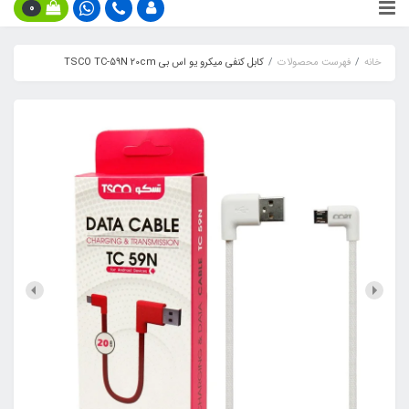
0
خانه
فهرست محصولات
کابل کنفی میکرو یو اس بی TSCO TC-59N 20cm