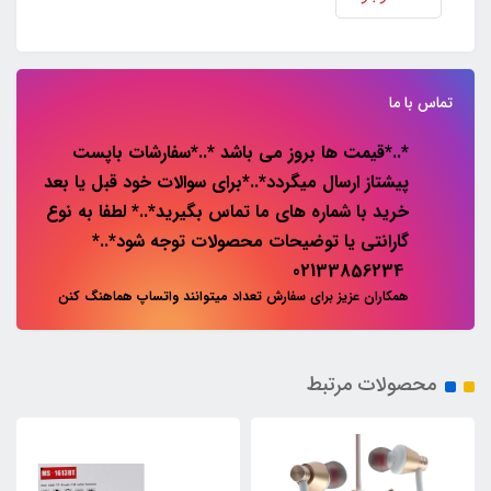
تماس با ما
*..*قیمت ها بروز می باشد *..*سفارشات باپست
پیشتاز ارسال میگردد*..*برای سوالات خود قبل یا بعد
خرید با شماره های ما تماس بگیرید*..* لطفا به نوع
گارانتی یا توضیحات محصولات توجه شود*..*
02133856234
همکاران عزیز برای سفارش تعداد میتوانند واتساپ هماهنگ کنن
محصولات مرتبط