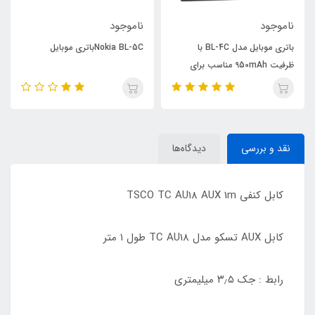
ناموجود
ناموجود
باتری موبایل مدل BL-4C با
Nokia BL-5Cباتری موبایل
ظرفیت 950mAh مناسب برای
گوشی موبایل نوکیا
نقد و بررسی
دیدگاه‌ها
کابل کنفی TSCO TC AU18 AUX 1m
کابل AUX تسکو مدل TC AU18 طول ۱ متر
رابط : جک ۳٫۵ میلیمتری