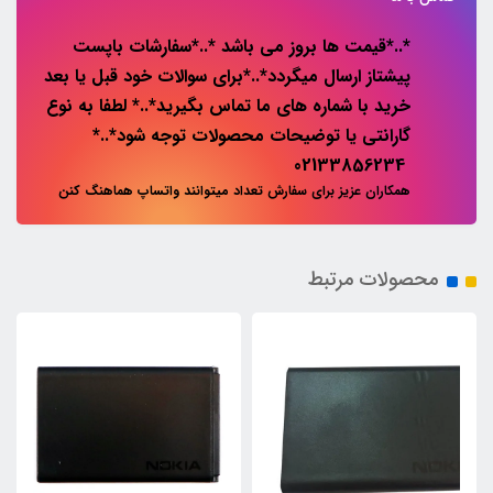
*..*قیمت ها بروز می باشد *..*سفارشات باپست
پیشتاز ارسال میگردد*..*برای سوالات خود قبل یا بعد
خرید با شماره های ما تماس بگیرید*..* لطفا به نوع
گارانتی یا توضیحات محصولات توجه شود*..*
02133856234
همکاران عزیز برای سفارش تعداد میتوانند واتساپ هماهنگ کنن
محصولات مرتبط