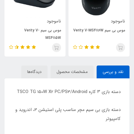
ناموجود
ناموجود
موس بی سیم Verity V-MS4116W
موس بی سیم Verity V-
MS4115W
نقد و بررسی
مشخصات محصول
دیدگاه‌ها
دسته بازی ۳ کاره TSCO TG 150W X2 PC/PS3/Android
دسته بازی بی سیم مچر مناسب پلی استیشن 3، اندروید و
کامپیوتر