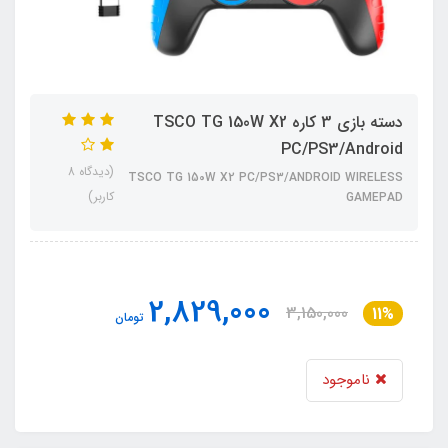
دسته بازی 3 کاره TSCO TG 150W X2
PC/PS3/Android
(دیدگاه 8
TSCO TG 150W X2 PC/PS3/ANDROID WIRELESS
کاربر)
GAMEPAD
2,829,000
3,150,000
11%
تومان
ناموجود