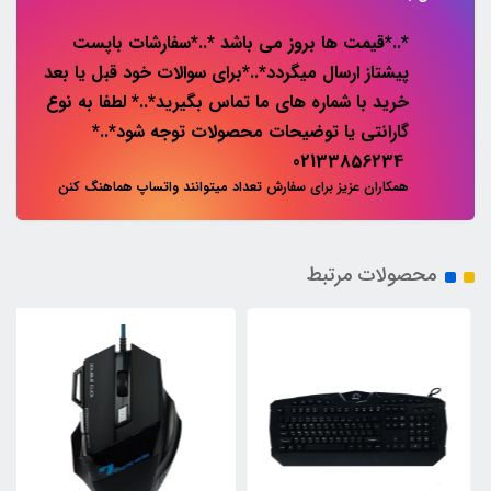
*..*قیمت ها بروز می باشد *..*سفارشات باپست
پیشتاز ارسال میگردد*..*برای سوالات خود قبل یا بعد
خرید با شماره های ما تماس بگیرید*..* لطفا به نوع
گارانتی یا توضیحات محصولات توجه شود*..*
02133856234
همکاران عزیز برای سفارش تعداد میتوانند واتساپ هماهنگ کنن
محصولات مرتبط