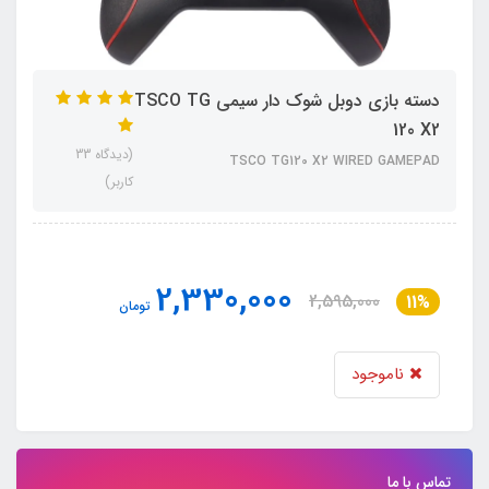
دسته بازی دوبل شوک دار سیمی TSCO TG
120 X2
(دیدگاه 33
TSCO TG120 X2 WIRED GAMEPAD
کاربر)
2,330,000
2,595,000
11%
تومان
ناموجود
تماس با ما