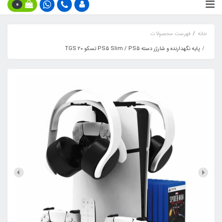
0
خانه
فهرست محصولات
پایه نگهدارنده و شارژر دسته PS5 Slim / PS5 تسکو TGS 20