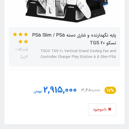
پایه نگهدارنده و شارژر دسته PS5 Slim / PS5
تسکو TGS 20
(دیدگاه 1
TSCO TGS 20 Vertical Stand Cooling Fan and
کاربر)
Controller Charger Play Station 5 & Slim-PS5
2,915,000
3,480,000
17%
تومان
ناموجود