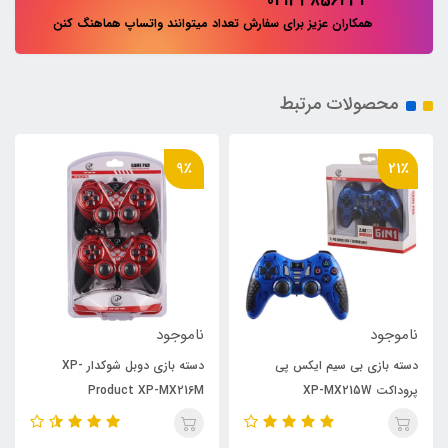
02133856234
همکاران عزیز برای سفارش تعداد میتوانند واتساپ هماهنگ کنن
محصولات مرتبط
9٪
21٪
ناموجود
ناموجود
دسته بازی بی سیم ایکس پی
دسته بازی دوبل شوکدار XP-
پروداکت XP-MX215W
Product XP-MX216M