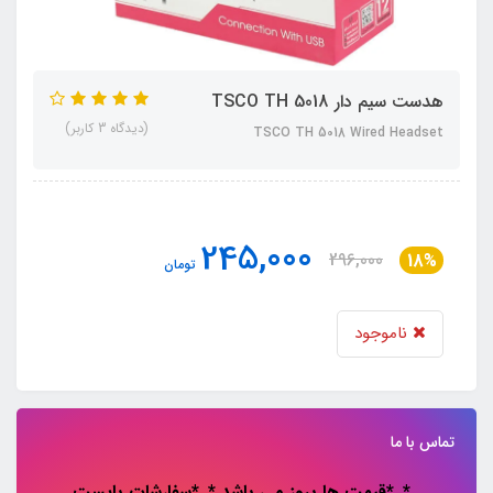
هدست سیم دار TSCO TH 5018
(دیدگاه 3 کاربر)
TSCO TH 5018 Wired Headset
245,000
296,000
18%
تومان
ناموجود
تماس با ما
*..*قیمت ها بروز می باشد *..*سفارشات باپست