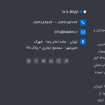
ارتباط با ما
02133856234 -- 09124884574
بایل و
info@kalalite.ir
تهران - جاده امام رضا - شهرک
ترین
خاورشهر - مجتمع تجاری 2 پلاک 25
یوتر
در محدوده که کار خود را از سال ۱۳۸۶ آغاز
ام تلاش
 نموده
 عزیزان
 از
رائه