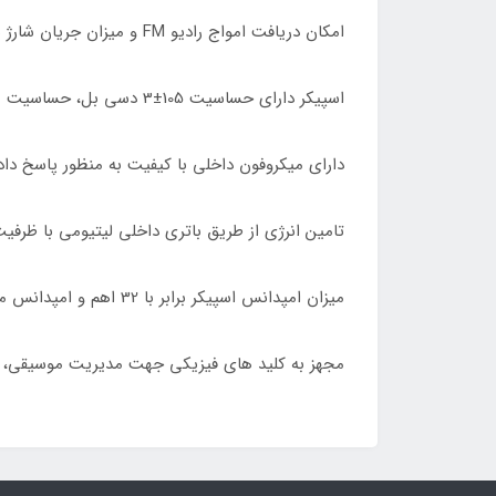
امکان دریافت امواج رادیو FM و میزان جریان شارژ هدفون برابر با 1 آمپر در ولتاژ 5 ولت DC
اسپیکر دارای حساسیت 105±3 دسی بل، حساسیت میکروفون برابر با -42±3 دسی بل
دارای میکروفون داخلی با کیفیت به منظور پاسخ داد
تامین انرژی از طریق باتری داخلی لیتیومی با ظرفیت 300 میلی آمپر سا
میزان امپدانس اسپیکر برابر با 32 اهم و امپدانس میکروفون 2.2 کیلو اهم
مجهز به کلید های فیزیکی جهت مدیریت موسیقی، تن