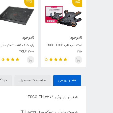
22٪
18٪
ناموجود
ناموجود
ده تسکو مدل
استند لپ تاپ TSCO TCLP
پایه خنک کننده تسکو مدل
TCLP 3000
3110
نقد و بررسی
مشخصات محصول
دیدگاه
هدفون بلوتوثی TSCO TH 5379
هدست وایرلس تسکو مدل TH 5379