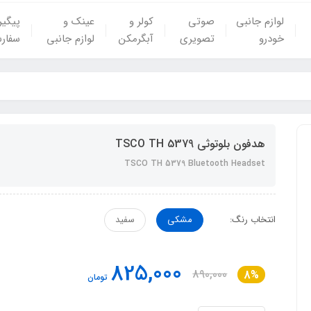
لوازم جانبی
صوتی
کولر و
عینک و
پیگی
خودرو
تصویری
آبگرمکن
لوازم جانبی
سفار
هدفون بلوتوثی TSCO TH 5379
TSCO TH 5379 Bluetooth Headset
انتخاب رنگ:
مشکی
سفید
825,000
890,000
8%
تومان