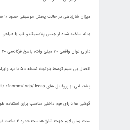
میزان شارژدهی در حالت پخش موسیقی حدود 10 ساعت، مکالمه حدود 10.5 ساعت و در حالت استندبای حدود 200 ساعت
بدنه ساخته شده از جنس پلاستیک و فلز، با طراحی ارگونومیک و م
دارای توان واقعی 30 میلی وات، پاسخ فرکانسی 20 هرتز تا 20 کیلوهرتز و حساسیت سیگنال به نویز برابر با 75 دسی بل
اتصال بی سیم توسط بلوتوث نسخه 5.0 با برد وایرلس 10 متری و ارتباط باسیم به وسیله رابط جک 3.5 متری صدا
پشتیبانی از پروفایل های a2dp/ avctp/ avdtp/ avrcp/ hfp/ spp/ smp/ att/ gap/ gatt/ rfcomm/ sdp/ l2cap
گوشی ها دارای فوم داخلی مناسب برای استفاده طولا
مدت زمان لازم جهت شارژ هدست حدود 2 ساعت توسط پورت تایپ سی تعبیه شده و کابل همراه