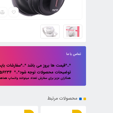
تماس با ما
*..*قیمت ها بروز می باشد *..*سفارشات باپس
توضیحات محصولات توجه شود*..* 02133856234
همکاران عزیز برای سفارش تعداد میتوانند واتساپ هماه
محصولات مرتبط