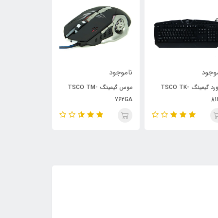
وجود
ناموجود
ناموجود
کیبورد گیمینگ TSCO TK-
موس گیمینگ TSCO TM-
اسپیکر ۲ تکه Kisonli S-111
762GA
81