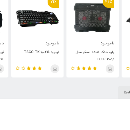
21٪
26٪
ناموجود
ناموجود
نام
پایه خنک کننده تسکو مدل
کیبورد TSCO TK-8021L
17L
TCLP 3099
‌ها