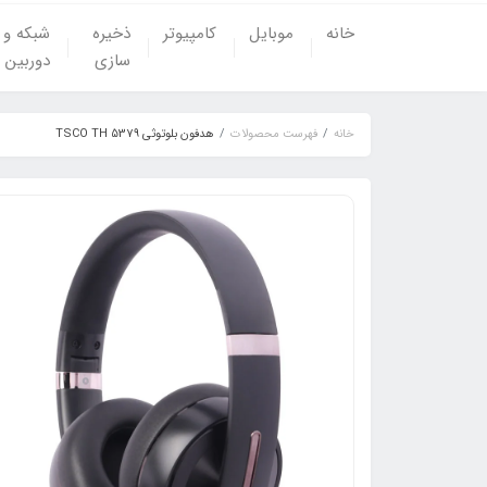
خانه
موبایل
کامپیوتر
ذخیره
شبکه و
سازی
دوربین
خانه
فهرست محصولات
هدفون بلوتوثی TSCO TH 5379