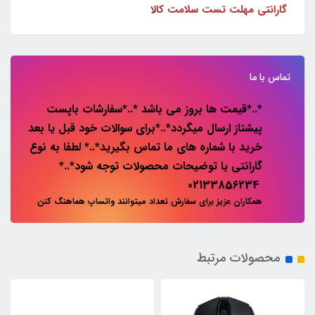
گارانتی مهلت تست سلامت کالا
تماس با ما
*..*قیمت ها بروز می باشد *..*سفارشات باپست
پیشتاز ارسال میگردد*..*برای سوالات خود قبل یا بعد
خرید با شماره های ما تماس بگیرید*..* لطفا به نوع
گارانتی یا توضیحات محصولات توجه شود*..*
02133856234
همکاران عزیز برای سفارش تعداد میتوانند واتساپ هماهنگ کنن
محصولات مرتبط