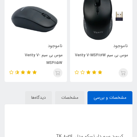
ناموجود
ناموجود
موس بی سیم Verity V-MS4116W
موس بی سیم Verity V-
MS4115W
مشخصات و بررسی
مشخصات
دیدگاه‌ها
کیبورد سیم دار تسکو مدل TK 8021L