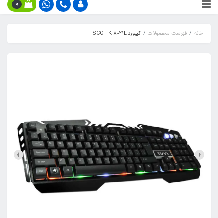
0
خانه
فهرست محصولات
کیبورد TSCO TK-8021L