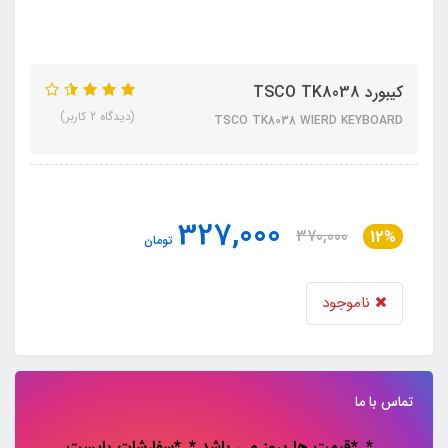
کیبورد TSCO TK8038
(دیدگاه 2 کاربر)
TSCO TK8038 WIERD KEYBOARD
327,000
370,000
12%
تومان
ناموجود
تماس با ما
*..*قیمت ها بروز می باشد *..*سفارشات باپست