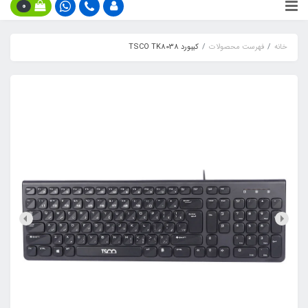
0
خانه
فهرست محصولات
کیبورد TSCO TK8038