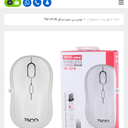
0
خانه
فهرست محصولات
موس بی سیم تسکو TM 741W