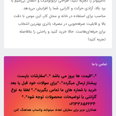
کامپیوتر را تجربه کنید! طراحی ارگونومیک و اتصال بی‌سیم با
برد بالا، آزادی حرکت و کارایی شما را افزایش می‌دهد.
مناسب برای استفاده در خانه و محل کار، این موس با دقت
بالا و قابلیت صرفه‌جویی در مصرف باتری بهترین انتخاب
برای حرفه‌ای‌هاست. حالا خرید کنید و راحتی را بلافاصله
تجربه کنید!
تماس با ما
*..*قیمت ها بروز می باشد *..*سفارشات باپست
پیشتاز ارسال میگردد*..*برای سوالات خود قبل یا بعد
خرید با شماره های ما تماس بگیرید*..* لطفا به نوع
گارانتی یا توضیحات محصولات توجه شود*..*
02133856234
همکاران عزیز برای سفارش تعداد میتوانند واتساپ هماهنگ کنن