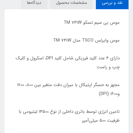
نقد و بررسی
مشخصات محصول
دیدگاه‌ها
موس بی سیم تسکو TM 741W
موس وایرلس TSCO مدل TM 741W
دارای 4 عدد کلید فیزیکی شامل کلید DPI، اسکرول و کلیک
چپ و راست
مجهز به حسگر اپتیکال با میزان دقت متغیر بین 800، 1200
و1600 (DPI)
تامین انرژی توسط باتری داخلی از نوع 14500 لیتیومی با
ظرفیت 500 میلی‌آمپر