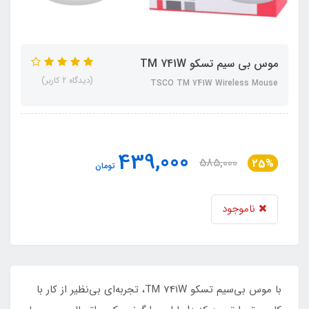
موس بی سیم تسکو TM 741W
(دیدگاه 2 کاربر)
TSCO TM 741W Wireless Mouse
439,000
585,000
25%
تومان
ناموجود
با موس بی‌سیم تسکو TM 741W، تجربه‌ای بی‌نظیر از کار با