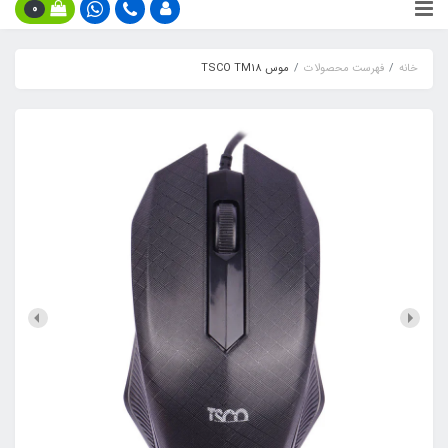
0
خانه
فهرست محصولات
موس TSCO TM18