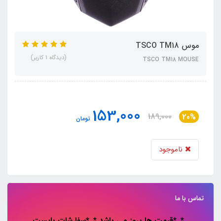
موس TSCO TM18
(دیدگاه 1 کاربر)
TSCO TM18 MOUSE
153,000
189,000
20%
تومان
ناموجود
تماس با ما
*..*قیمت ها بروز می باشد *..*سفارشات باپست