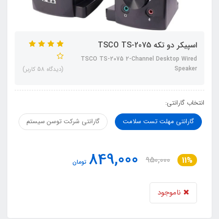
اسپیکر دو تکه TSCO TS-2075
TSCO TS-2075 2-Channel Desktop Wired
Speaker
(دیدگاه 58 کاربر)
انتخاب گارانتی:
گارانتی مهلت تست سلامت
گارانتی شرکت توسن سیستم
849,000
950,000
11%
تومان
ناموجود