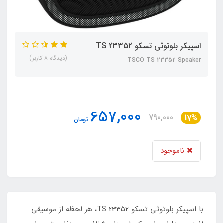
اسپیکر بلوتوثی تسکو TS 23352
(دیدگاه 8 کاربر)
TSCO TS 23352 Speaker
657,000
790,000
17%
تومان
ناموجود
با اسپیکر بلوتوثی تسکو TS 23352، هر لحظه از موسیقی