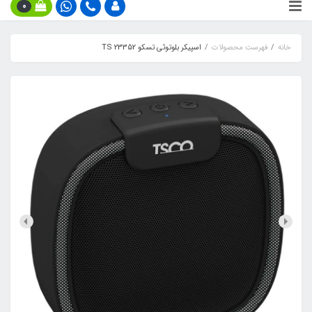
0
خانه
فهرست محصولات
اسپیکر بلوتوثی تسکو TS 23352