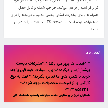
لذت ببرید! این اسپیکر با صدای شفاف و بی‌نظیر، تجربه‌ای
فراتر از شنیدار فراهم می‌کند. طراحی شیک و قابل حمل،
همراه با باتری پرقدرت، امکان پخش مداوم و بی‌وقفه را برای
شما فراهم کرده است. با TS 23352، لحظاتتان را شاداب‌تر
کنید!
تماس با ما
*..*قیمت ها بروز می باشد *..*سفارشات باپست
پیشتاز ارسال میگردد*..*برای سوالات خود قبل یا بعد
خرید با شماره های ما تماس بگیرید*..* لطفا به نوع
گارانتی یا توضیحات محصولات توجه شود*..*
02133856234
همکاران عزیز برای سفارش تعداد میتوانند واتساپ هماهنگ کنن