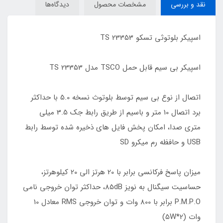
نقد و بررسی
مشخصات محصول
دیدگاه‌ها
اسپیکر بلوتوثی تسکو TS 23353
اسپیکر بی سیم قابل حمل TSCO مدل TS 23353
اتصال از نوع بی سیم توسط بلوتوث نسخه 5.0 با حداکثر
برد اتصال 10 متر و باسیم از طریق رابط جک 3.5 میلی
متری صدا، امکان پخش فایل های ذخیره شده توسط رابط
USB و حافظه رم میکرو SD
میزان پاسخ فرکانسی برابر با 20 هرتز الی 20 کیلو‌هرتز،
حساسیت سیگنال به نویز 85dB، حداکثر توان خروجی نامی
P.M.P.O برابر با 800 وات و توان خروجی RMS معادل 10
وات (2*5W)