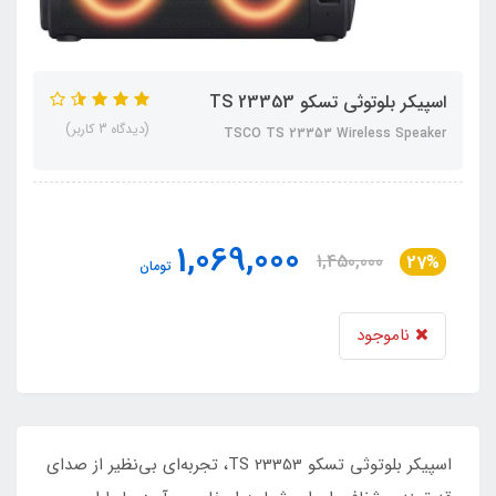
اسپیکر بلوتوثی تسکو TS 23353
(دیدگاه 3 کاربر)
TSCO TS 23353 Wireless Speaker
1,069,000
1,450,000
27%
تومان
ناموجود
اسپیکر بلوتوثی تسکو TS 23353، تجربه‌ای بی‌نظیر از صدای