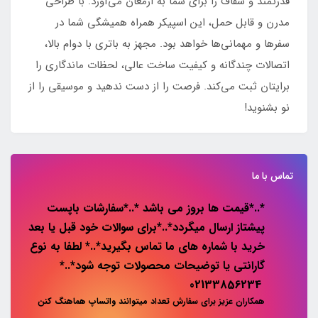
قدرتمند و شفاف را برای شما به ارمغان می‌آورد. با طراحی
مدرن و قابل حمل، این اسپیکر همراه همیشگی شما در
سفرها و مهمانی‌ها خواهد بود. مجهز به باتری با دوام بالا،
اتصالات چندگانه و کیفیت ساخت عالی، لحظات ماندگاری را
برایتان ثبت می‌کند. فرصت را از دست ندهید و موسیقی را از
نو بشنوید!
تماس با ما
*..*قیمت ها بروز می باشد *..*سفارشات باپست
پیشتاز ارسال میگردد*..*برای سوالات خود قبل یا بعد
خرید با شماره های ما تماس بگیرید*..* لطفا به نوع
گارانتی یا توضیحات محصولات توجه شود*..*
02133856234
همکاران عزیز برای سفارش تعداد میتوانند واتساپ هماهنگ کنن