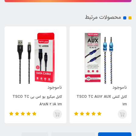
محصولات مرتبط
ناموجود
ناموجود
کابل کنفی TSCO TC AU12 AUX
کابل میکرو یو اس بی TSCO TC
A98N 2.1A 1m
1m