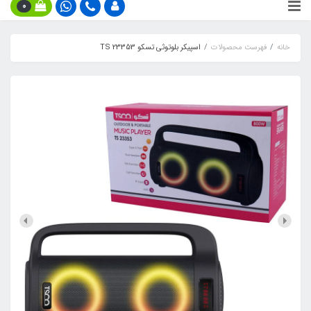
0
خانه
فهرست محصولات
اسپیکر بلوتوثی تسکو TS 23353