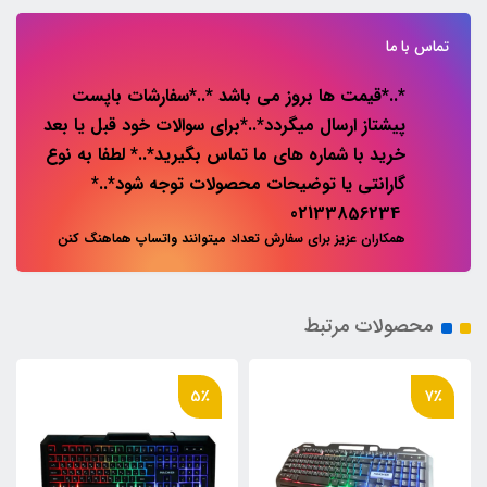
تماس با ما
*..*قیمت ها بروز می باشد *..*سفارشات باپست
پیشتاز ارسال میگردد*..*برای سوالات خود قبل یا بعد
خرید با شماره های ما تماس بگیرید*..* لطفا به نوع
گارانتی یا توضیحات محصولات توجه شود*..*
02133856234
همکاران عزیز برای سفارش تعداد میتوانند واتساپ هماهنگ کنن
محصولات مرتبط
5٪
7٪