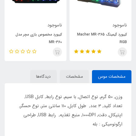
ناموجود
ناموجود
کیبورد گیمینگ Macher MR-365
کیبورد مخصوص بازی مچر مدل
MR-360
RGB
مشخصات موس
مشخصات
دیدگاه‌ها
وزن, 50 گرم, نوع اتصال, با سیم, نوع رابط, کابل USB,
تعداد کلید, 3 عدد, طول کابل, 110 سانتی متر, نوع حسگر,
اپتیکال, دقت, 1000DPI, منبع تغذیه, رابط USB, طراحی
ارگونومیکی : بله