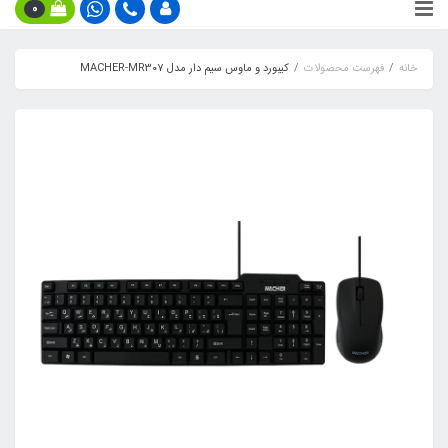
0
خانه
فهرست محصولات
کیبورد و ماوس سیم دار مدل MACHER-MR307