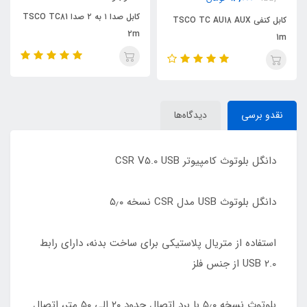
کابل صدا ۱ به ۲ صدا TSCO TC81
کابل کنفی TSCO TC AU18 AUX
2m
1m
نقدو برسی
دیدگاه‌ها
دانگل بلوتوث کامپیوتر CSR V5.0 USB
دانگل بلوتوث USB مدل CSR نسخه ۵٫۰
استفاده از متریال پلاستیکی برای ساخت بدنه، دارای رابط
USB 2.0 از جنس فلز
بلوتوث نسخه ۵٫۰ با برد اتصال حدود ۲۰ الی ۵۰ متر، اتصال