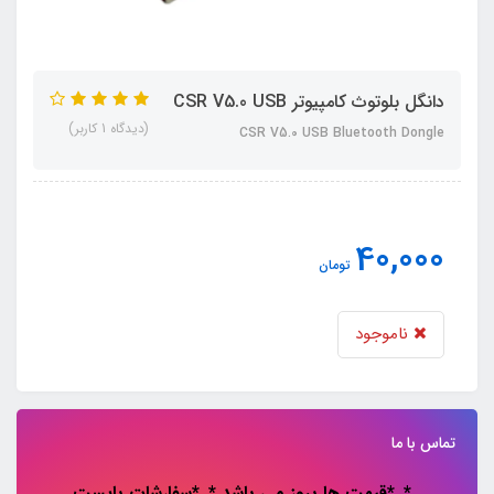
دانگل بلوتوث کامپیوتر CSR V5.0 USB
(دیدگاه 1 کاربر)
CSR V5.0 USB Bluetooth Dongle
40,000
تومان
ناموجود
تماس با ما
*..*قیمت ها بروز می باشد *..*سفارشات باپست