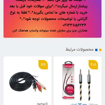
پیشتاز ارسال میگردد*..*برای سوالات خود قبل یا بعد
خرید با شماره های ما تماس بگیرید*..* لطفا به نوع
گارانتی یا توضیحات محصولات توجه شود*..*
02133856234
همکاران عزیز برای سفارش تعداد میتوانند واتساپ هماهنگ کنن
محصولات مرتبط
12٪
40٪
ناموجود
93,000
155,000
تومان