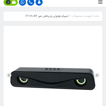
0
خانه
فهرست محصولات
اسپیکر بلوتوثی رم و فلش خور FT-720-BT