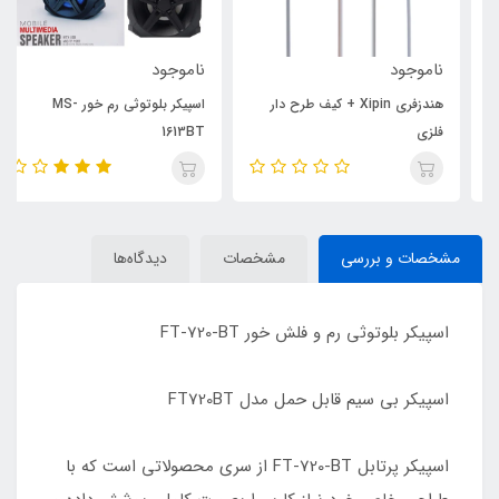
ناموجود
ناموجود
هندزفری Xipin + کیف طرح دار
اسپیکر بلوتوثی رم خور MS-
فلزی
1613BT
مشخصات و بررسی
مشخصات
دیدگاه‌ها
اسپیکر بلوتوثی رم و فلش خور FT-720-BT
اسپیکر بی سیم قابل حمل مدل FT720BT
اسپیکر پرتابل FT-720-BT از سری محصولاتی است که با