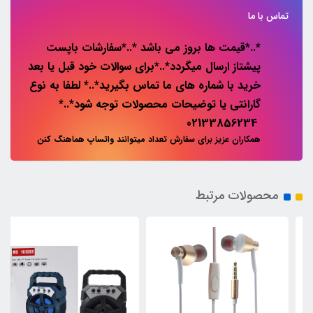
تماس با ما
*..*قیمت ها بروز می باشد *..*سفارشات باپست
پیشتاز ارسال میگردد*..*برای سوالات خود قبل یا بعد
خرید با شماره های ما تماس بگیرید*..* لطفا به نوع
گارانتی یا توضیحات محصولات توجه شود*..*
02133856234
همکاران عزیز برای سفارش تعداد میتوانند واتساپ هماهنگ کنن
محصولات مرتبط