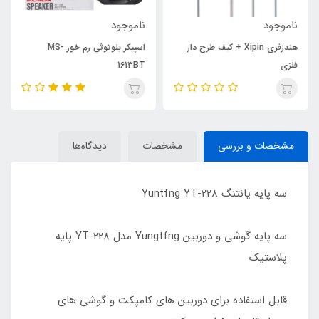
ناموجود
ناموجود
هندزفری Xipin + کیف طرح دار
اسپیکر بلوتوثی رم خور MS-
فلزی
1613BT
مشخصات و بررسی
مشخصات
دیدگاه‌ها
سه پایه یانتنگ Yuntfng YT-228
سه پایه گوشی و دوربین Yungtfng مدل YT-228 پایه
پلاستیک
قابل استفاده برای دوربین های کامپکت و گوشی های