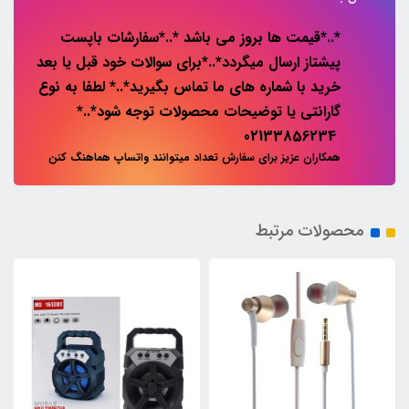
*..*قیمت ها بروز می باشد *..*سفارشات باپست
پیشتاز ارسال میگردد*..*برای سوالات خود قبل یا بعد
خرید با شماره های ما تماس بگیرید*..* لطفا به نوع
گارانتی یا توضیحات محصولات توجه شود*..*
02133856234
همکاران عزیز برای سفارش تعداد میتوانند واتساپ هماهنگ کنن
محصولات مرتبط