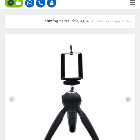
0
خانه
فهرست محصولات
سه پایه یانتنگ Yuntfng YT-228