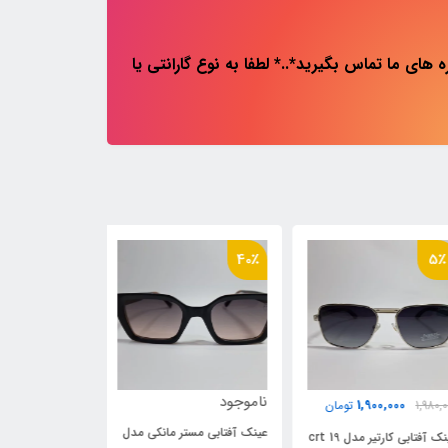
های ما تماس بگیرید*..* لطفا به نوع گارانتی یا
40٪
40٪
5
ناموجود
ناموجود
1,900,000
1,980,
تومان
عینک آفتابی مستر مانکی مدل
عینک آفتابی ری بن 15
 آفتابی کارتیر مدل crt 19