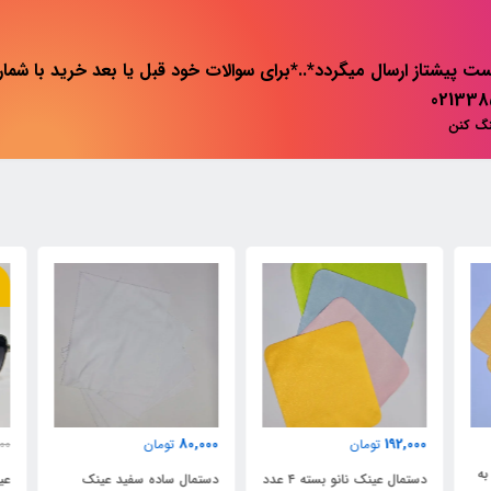
ت پیشتاز ارسال میگردد*..*برای سوالات خود قبل یا بعد خرید با شماره 
نگ کنن
٪
80,000
192,000
تومان
تومان
000
ی به
دستمال عینک نانو بسته ۴ عدد
دستمال ساده سفید عینک
عینک