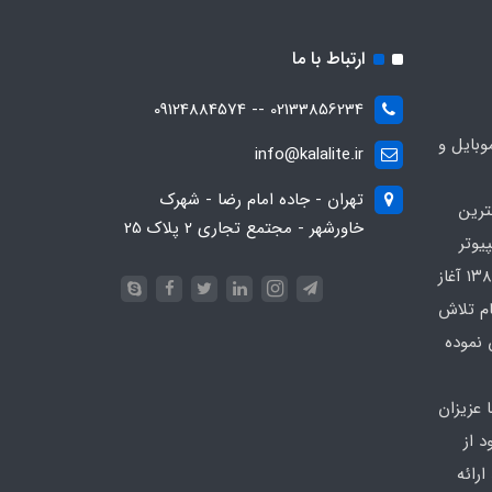
ارتباط با ما
02133856234 -- 09124884574
بایل و
info@kalalite.ir
تهران - جاده امام رضا - شهرک
ترین
خاورشهر - مجتمع تجاری 2 پلاک 25
یوتر
در محدوده که کار خود را از سال ۱۳۸۶ آغاز
ام تلاش
 نموده
 عزیزان
 از
رائه