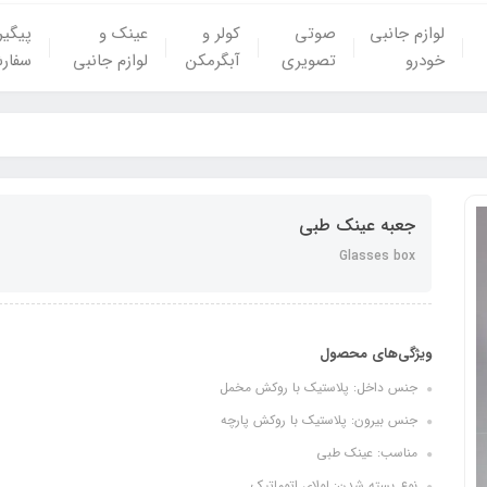
لوازم جانبی
صوتی
کولر و
عینک و
پیگی
خودرو
تصویری
آبگرمکن
لوازم جانبی
سفار
جعبه عینک طبی
Glasses box
ویژگی‌های محصول
جنس داخل: پلاستیک با روکش مخمل
جنس بیرون: پلاستیک با روکش پارچه
مناسب: عینک طبی
نوع بسته شدن: لولای اتوماتیک